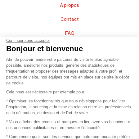
À propos
Contact
FAQ
Continuer sans accepter
Vendez vos produits
Bonjour et bienvenue
Afin de pouvoir rendre votre parcours de visite le plus agréable
Plan du site
possible, améliorer nos produits, générer des statistiques de
fréquentation et proposer des messages adaptés à votre profil et
parcours de visite, nos équipes ont mis en place sur ce site le dépôt
de cookie.
© 2016 –
Organisation SAFI
Cela nous est nécessaire par exemple pour :
* Optimiser les fonctionnalités que nous développons pour faciliter
Recrutement
l'inspiration, le sourcing et la mise en relation entre les professionnels
de la décoration, du design et de l'art de vivre
Presse
* Vous afficher des produits et marques en lien avec vos besoins sur
nos annonces publicitaires et en mesurer l’efficacité
Devenir partenaire
* Comprendre quels sont les services que notre communauté préfère