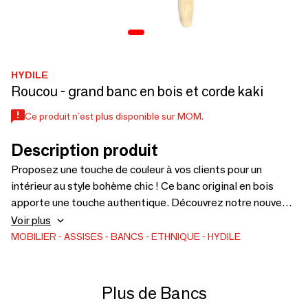
HYDILE
Roucou - grand banc en bois et corde kaki
Ce produit n'est plus disponible sur MOM.
Description produit
Proposez une touche de couleur à vos clients pour un
intérieur au style bohème chic ! Ce banc original en bois
apporte une touche authentique. Découvrez notre nouveau
banc traditionnel en doum et bois d'eucalyptus, il apportera
Voir plus
beaucoup de charme à votre intérieur. Naturel et coloré, il
MOBILIER
ASSISES
BANCS
ETHNIQUE
HYDILE
trouvera aussi bien sa place dans votre salon qu’en bout de
lit dans votre chambre. Son tressage en corde verte lui
apporte une assise confortable et résistante ainsi qu'un
Plus de Bancs
coté original et moderne. Agrémenter votre déco en y