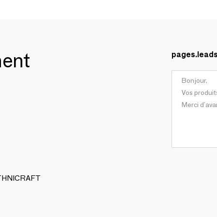
ment
pages.lead
 ETHNICRAFT