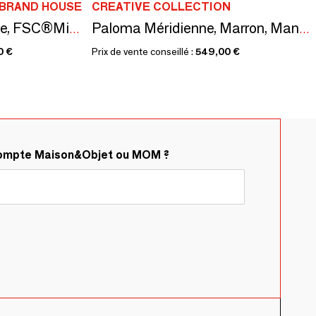
IBRAND HOUSE
CREATIVE COLLECTION
Gulli Méridienne, Jaune, FSC®Mix, Cotton
Paloma Méridienne, Marron, Mango
0 €
Prix de vente conseillé :
549,00 €
compte Maison&Objet ou MOM ?