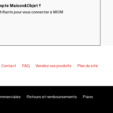
ompte Maison&Objet ?
ntifiants pour vous connecter à MOM
Contact
FAQ
Vendez vos produits
Plan du site
ommerciales
Retours et remboursements
Piano
s réglementations. Personnalisez vos préférences pour contrôler