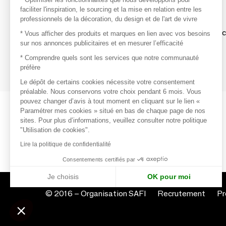
faciliter l'inspiration, le sourcing et la mise en relation entre les
professionnels de la décoration, du design et de l'art de vivre
S'inspirer
Inspiration et sélections de produits tendan
* Vous afficher des produits et marques en lien avec vos besoins
sur nos annonces publicitaires et en mesurer l’efficacité
Contacter
* Comprendre quels sont les services que notre communauté
préfère
Prises de contact rapides et simplifiées
Le dépôt de certains cookies nécessite votre consentement
préalable. Nous conservons votre choix pendant 6 mois. Vous
pouvez changer d’avis à tout moment en cliquant sur le lien «
Paramétrer mes cookies » situé en bas de chaque page de nos
sites. Pour plus d’informations, veuillez consulter notre politique
"Utilisation de cookies".
Lire la politique de confidentialité
Consentements certifiés par
Je choisis
OK pour moi
© 2016 –
Organisation SAFI
Recrutement
Pr
Axeptio consent
Plateforme de Gestion du Consentement : Personnalisez vo
Notre plateforme vous permet d'adapter et de gérer vos param