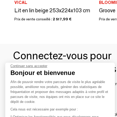
VICAL
BLOOMI
Lit en lin beige 253x224x103 cm
Groove 
Prix de vente conseillé :
2 517,99 €
Prix de ven
Connectez-vous pour
contacter les marques
Continuer sans accepter
Bonjour et bienvenue
Afin de pouvoir rendre votre parcours de visite le plus agréable
Afin de profiter au mieux de l'expérience MOM et de rentr
possible, améliorer nos produits, générer des statistiques de
avec vos marques préférées, créez-vous un compte.
fréquentation et proposer des messages adaptés à votre profil et
parcours de visite, nos équipes ont mis en place sur ce site le
dépôt de cookie.
Découvrir
Cela nous est nécessaire par exemple pour :
Les produits de milliers de fournisseurs à exp
* Optimiser les fonctionnalités que nous développons pour