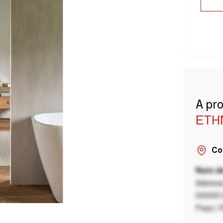
A pr
ETH
Co
Nom de
Adresse
00000 V
Pays / 