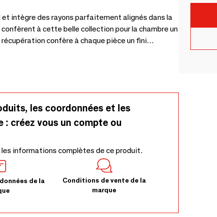
el et intègre des rayons parfaitement alignés dans la
s confèrent à cette belle collection pour la chambre un
la récupération confère à chaque pièce un fini
a main porte ainsi en elle l'histoire du matériau dont
oduits, les coordonnées et les
e : créez vous un compte ou
 les informations complètes de ce produit.
Conditions de vente de la
données de la
marque
que