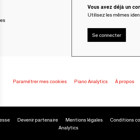
Vous avez déjà un c
Utilisez les mêmes ide
ces
Se connecter
Paramétrer mes cookies
Piano Analytics
À propos
esse
Devenir partenaire
Mentions légales
Conditions c
s Options
Analytics
ètres de confidentialité, en garantissant la conformité avec le