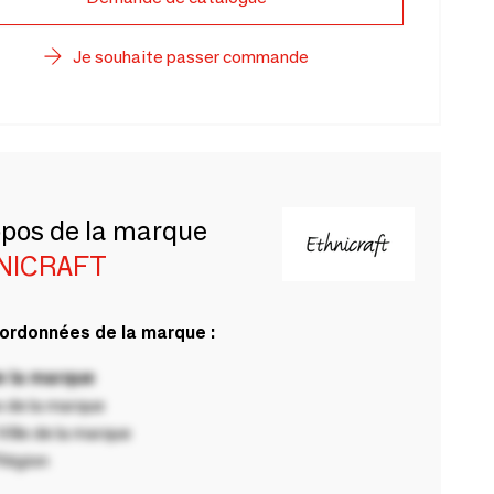
Je souhaite passer commande
opos de la marque
NICRAFT
ordonnées de la marque :
 la marque
 de la marque
ille de la marque
Région