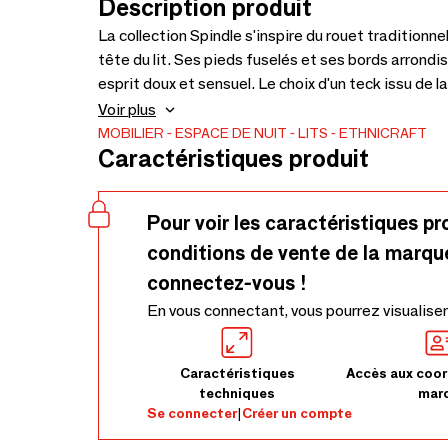
Description produit
La collection Spindle s'inspire du rouet traditionn
tête du lit. Ses pieds fuselés et ses bords arrondi
esprit doux et sensuel. Le choix d'un teck issu de 
véritablement unique : chaque création façonnée à l
Voir plus
elle est constituée.
MOBILIER
ESPACE DE NUIT
LITS
ETHNICRAFT
Caractéristiques produit
Pour voir les caractéristiques pr
conditions de vente de la marqu
connectez-vous !
En vous connectant, vous pourrez visualiser
Caractéristiques
Accès aux coor
techniques
mar
Se connecter
|
Créer un compte