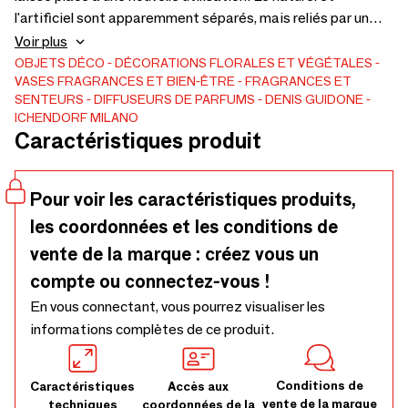
l'artificiel sont apparemment séparés, mais reliés par un
appel à la composition. Un ikebana. Denis Guidone s'inspire
Voir plus
de la culture japonaise. La collection est faite de verre
OBJETS DÉCO
DÉCORATIONS FLORALES ET VÉGÉTALES
VASES
FRAGRANCES ET BIEN-ÊTRE
FRAGRANCES ET
borosilicaté, travaillé à la main.
SENTEURS
DIFFUSEURS DE PARFUMS
DENIS GUIDONE
ICHENDORF MILANO
Caractéristiques produit
Pour voir les caractéristiques produits,
les coordonnées et les conditions de
vente de la marque : créez vous un
compte ou connectez-vous !
En vous connectant, vous pourrez visualiser les
informations complètes de ce produit.
Conditions de
Caractéristiques
Accès aux
vente de la marque
techniques
coordonnées de la