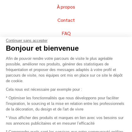
À propos
Contact
FAQ
Continuer sans accepter
Vendez vos produits
Bonjour et bienvenue
Afin de pouvoir rendre votre parcours de visite le plus agréable
Plan du site
possible, améliorer nos produits, générer des statistiques de
fréquentation et proposer des messages adaptés à votre profil et
parcours de visite, nos équipes ont mis en place sur ce site le dépôt
de cookie.
© 2016 –
Organisation SAFI
Cela nous est nécessaire par exemple pour :
* Optimiser les fonctionnalités que nous développons pour faciliter
Recrutement
l'inspiration, le sourcing et la mise en relation entre les professionnels
de la décoration, du design et de l'art de vivre
Presse
* Vous afficher des produits et marques en lien avec vos besoins sur
nos annonces publicitaires et en mesurer l’efficacité
Devenir partenaire
* Comprendre quels sont les services que notre communauté préfère