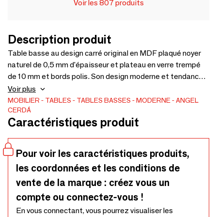
Voir les 807 produits
Description produit
Table basse au design carré original en MDF plaqué noyer
naturel de 0,5 mm d'épaisseur et plateau en verre trempé
de 10 mm et bords polis. Son design moderne et tendance
en fait une pièce parfaite pour apporter la touche
Voir plus
différente que vous recherchez dans votre salon.
MOBILIER
TABLES
TABLES BASSES
MODERNE
ANGEL
CERDÁ
Caractéristiques produit
Pour voir les caractéristiques produits,
les coordonnées et les conditions de
vente de la marque : créez vous un
compte ou connectez-vous !
En vous connectant, vous pourrez visualiser les