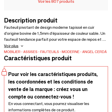
Voir les 807 produits
Description produit
Fauteuil pivotant de design moderne tapissé en cuir
d'origine bovine de 1,5mm d'épaisseur de couleur sable. Un
fauteuil tendance parfait pour votre espace de repos et de
relaxation, avec une structure intérieure en bois de pin
Voir plus
remplie de mousse de polyuréthane d'une densité de
MOBILIER
ASSISES
FAUTEUILS
MODERNE
ANGEL CERDÁ
Caractéristiques produit
20kg/m3, et deux mécanismes de relaxation électriques
indépendants. Sa structure de pieds en acier inoxydable
teinté noir, apportera la touche d'avant-garde et d'élégance
Pour voir les caractéristiques produits,
que vous recherchez pour votre maison.
les coordonnées et les conditions de
vente de la marque : créez vous un
compte ou connectez-vous !
En vous connectant, vous pourrez visualiser les
informations complètes de ce produit.