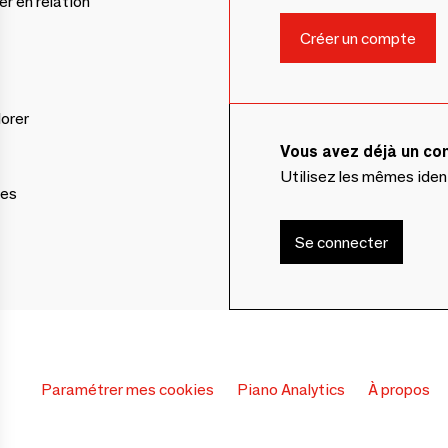
er en relation
lorer
Vous avez déjà un c
Utilisez les mêmes ide
ces
Se connecter
Paramétrer mes cookies
Piano Analytics
À propos