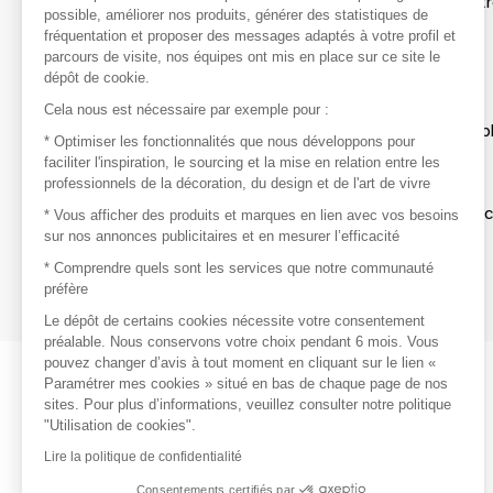
Afin de profiter au mieux de l'expérience MOM et de rentr
possible, améliorer nos produits, générer des statistiques de
avec vos marques préférées, créez-vous un compte.
fréquentation et proposer des messages adaptés à votre profil et
parcours de visite, nos équipes ont mis en place sur ce site le
dépôt de cookie.
Découvrir
Cela nous est nécessaire par exemple pour :
Les produits de milliers de fournisseurs à exp
* Optimiser les fonctionnalités que nous développons pour
faciliter l'inspiration, le sourcing et la mise en relation entre les
professionnels de la décoration, du design et de l'art de vivre
S'inspirer
Inspiration et sélections de produits tendan
* Vous afficher des produits et marques en lien avec vos besoins
sur nos annonces publicitaires et en mesurer l’efficacité
Contacter
* Comprendre quels sont les services que notre communauté
préfère
Prises de contact rapides et simplifiées
Le dépôt de certains cookies nécessite votre consentement
préalable. Nous conservons votre choix pendant 6 mois. Vous
pouvez changer d’avis à tout moment en cliquant sur le lien «
Paramétrer mes cookies » situé en bas de chaque page de nos
sites. Pour plus d’informations, veuillez consulter notre politique
"Utilisation de cookies".
Lire la politique de confidentialité
Consentements certifiés par