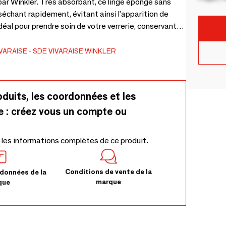
par Winkler. Très absorbant, ce linge éponge sans
 séchant rapidement, évitant ainsi l'apparition de
déal pour prendre soin de votre verrerie, conservant
res d'occasion. Un lavage en machine jusqu'à 60°C
able. Que vous soyez professionnel ou non, ce
VARAISE - SDE VIVARAISE WINKLER
é de cuisine. - 100% Coton
oduits, les coordonnées et les
e : créez vous un compte ou
 les informations complètes de ce produit.
Conditions de vente de la
données de la
marque
que