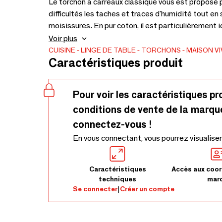
Le torchon à carreaux classique vous est proposé 
difficultés les taches et traces d'humidité tout en
moisissures. En pur coton, il est particulièrement i
ainsi tout l'éclat de vos plus belles coupes et ver
Voir plus
retire les saletés simplement pour une hygiène dur
CUISINE
LINGE DE TABLE
TORCHONS
MAISON VI
Caractéristiques produit
torchon au style indémodable sera votre fidèle alli
Pour voir les caractéristiques pr
conditions de vente de la marqu
connectez-vous !
En vous connectant, vous pourrez visualiser
Caractéristiques
Accès aux coor
techniques
mar
Se connecter
|
Créer un compte