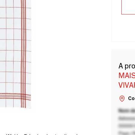
A pr
MAIS
VIVA
Co
Nom de
Adresse
00000 V
Pays / 