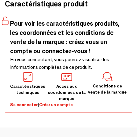
Caractéristiques produit
crainte, il se nettoie sans effort en machine jusqu'à 40°C
sans perdre de ses qualités ou de son éclat. Et pour une
décoration 100% personnalisée, complétez votre collection
Pour voir les caractéristiques produits,
avec nos autres torchons qui mettent en avant le
les coordonnées et les conditions de
patrimoine et la gastronomie de nos régions de France. -
100% Coton
vente de la marque : créez vous un
compte ou connectez-vous !
En vous connectant, vous pourrez visualiser les
informations complètes de ce produit.
Conditions de
Caractéristiques
Accès aux
vente de la marque
techniques
coordonnées de la
marque
Se connecter
|
Créer un compte