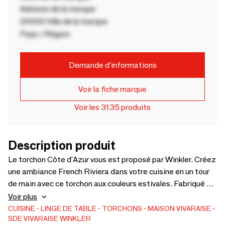
Adresse de la marque
00000 Ville de la marque
Pays / Région
Demande d'informations
Voir la fiche marque
Voir les 3135 produits
Description produit
Le torchon Côte d'Azur vous est proposé par Winkler. Créez
une ambiance French Riviera dans votre cuisine en un tour
de main avec ce torchon aux couleurs estivales. Fabriqué en
100% coton dans les ateliers français, sa conception
Voir plus
résistante aux finitions soignées est très absorbante afin
CUISINE
LINGE DE TABLE
TORCHONS
MAISON VIVARAISE -
SDE VIVARAISE WINKLER
de vous faciliter les tâches du quotidien. Utilisez-le sans