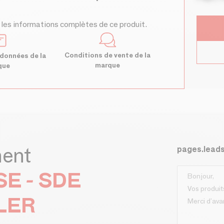
 les informations complètes de ce produit.
Conditions de vente de la
données de la
marque
que
ment
pages.lead
SE - SDE
LER