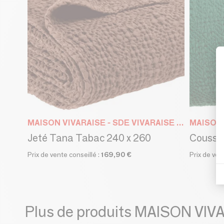
MAISON VIVARAISE - SDE VIVARAISE WINKLER
Jeté Tana Tabac 240 x 260
Coussin
Prix de vente conseillé :
169,90 €
Prix de ven
Plus de produits MAISON VI