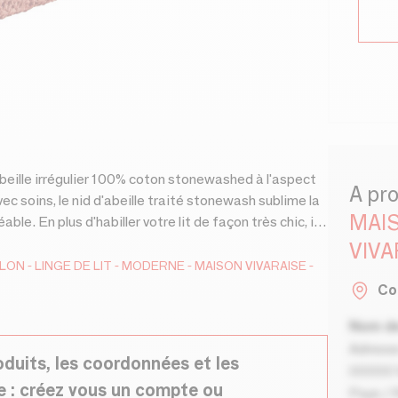
abeille irrégulier 100% coton stonewashed à l'aspect
A pr
avec soins, le nid d'abeille traité stonewash sublime la
MAIS
le. En plus d'habiller votre lit de façon très chic, il
èce. Les jetés TANA et leurs coloris unis sont idéaux
VIVA
 avec d'autres produits Vivaraise pour créer une déco
ALON
LINGE DE LIT
MODERNE
MAISON VIVARAISE -
 100% Coton
Co
Nom de
Adresse
oduits, les coordonnées et les
00000 V
e : créez vous un compte ou
Pays / 