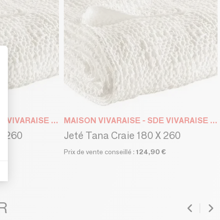
t : Personnalisez vos Options
MAISON VIVARAISE - SDE VIVARAISE WINKLER
MAISON VIVARAISE - SDE VIVARAISE WINKLER
X 260
Jeté Tana Craie 180 X 260
 €
Prix de vente conseillé :
124,90 €
R