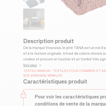
Description produit
De la marque Vivaraise, le jeté TANA est un nid d'
et à la texture originale. Infusé de coloris choisis 
couleur et procure un toucher et un tombé très agréab
apportera une touche déco à l'ensemble de votre pi
Voir plus
pour oser des mélanges de textures et de couleurs
TEXTILE MAISON
TEXTILES POUR CHAMBRE ET S
SDE VIVARAISE WINKLER
personnalisée qui ne ressemble à aucune autre. -
Caractéristiques produit
Pour voir les caractéristiques pr
conditions de vente de la marqu