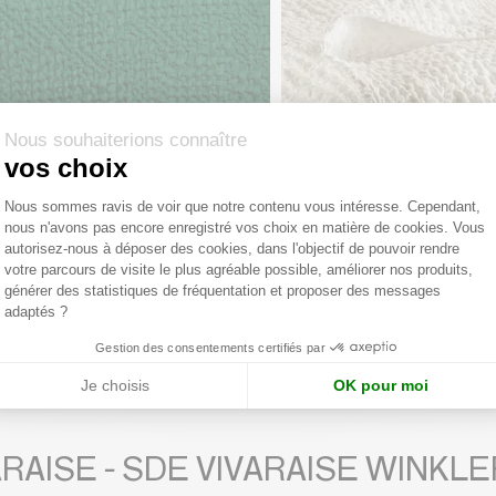
Nous souhaiterions connaître
vos choix
Plateforme de Gestion du Consentemen
Nous sommes ravis de voir que notre contenu vous intéresse. Cependant,
nous n'avons pas encore enregistré vos choix en matière de cookies. Vous
Axeptio consent
autorisez-nous à déposer des cookies, dans l'objectif de pouvoir rendre
MAISON VIVARAISE - SDE VIVARAISE WINKLER
votre parcours de visite le plus agréable possible, améliorer nos produits,
générer des statistiques de fréquentation et proposer des messages
 Tana Abysse 40 x 65
Jeté Tana Craie 260 
adaptés ?
te conseillé :
38,90 €
Prix de vente conseillé :
194,90
Gestion des consentements certifiés par
Je choisis
OK pour moi
VARAISE - SDE VIVARAISE WINKLE