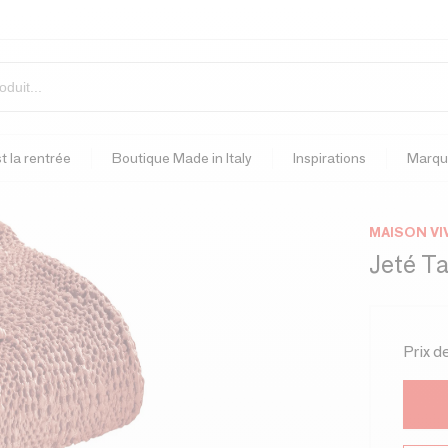
t la rentrée
Boutique Made in Italy
Inspirations
Marqu
MAISON VI
Jeté T
Prix d