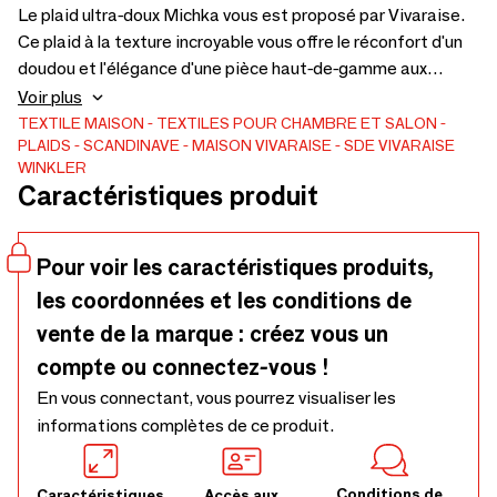
Le plaid ultra-doux Michka vous est proposé par Vivaraise.
Ce plaid à la texture incroyable vous offre le réconfort d'un
doudou et l'élégance d'une pièce haut-de-gamme aux
détails soignés. Ce couvre-lit moelleux se différencie des
Voir plus
autres par sa finition raffinée en coin capuchon et sa
TEXTILE MAISON
TEXTILES POUR CHAMBRE ET SALON
PLAIDS
SCANDINAVE
MAISON VIVARAISE - SDE VIVARAISE
conception double face. Le recto en microfibre polyester
WINKLER
est lumineux et le verso en poils plus longs imitation mouton
Caractéristiques produit
vous enveloppe de sa douceur pour une sensation de chaleur
diffuse. Mise à plat par-dessus la couette en hiver elle vous
apporte un supplément de chaleur pour un sommeil apaisé.
Pour voir les caractéristiques produits,
Ce plaid vous suivra également tout au long de l'année au fil
les coordonnées et les conditions de
des saisons comme couverture d'appoint ou comme drap
vente de la marque : créez vous un
réchauffant sur le canapé. Pour une décoration entièrement
personnalisée et coordonnée, associez ce plaid à nos
compte ou connectez-vous !
autres articles façon laine de mouton tels que coussins,
En vous connectant, vous pourrez visualiser les
pouf ou tapis pour un style scandinave. - 100% Polyester
informations complètes de ce produit.
Conditions de
Caractéristiques
Accès aux