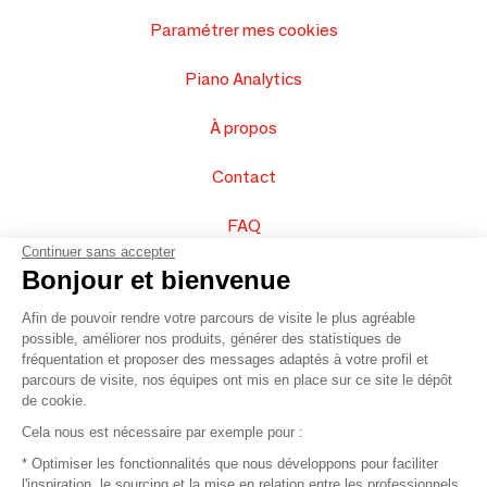
Paramétrer mes cookies
Piano Analytics
À propos
Contact
FAQ
Continuer sans accepter
Vendez vos produits
Bonjour et bienvenue
Afin de pouvoir rendre votre parcours de visite le plus agréable
Plan du site
possible, améliorer nos produits, générer des statistiques de
fréquentation et proposer des messages adaptés à votre profil et
parcours de visite, nos équipes ont mis en place sur ce site le dépôt
de cookie.
© 2016 –
Organisation SAFI
Cela nous est nécessaire par exemple pour :
* Optimiser les fonctionnalités que nous développons pour faciliter
Recrutement
l'inspiration, le sourcing et la mise en relation entre les professionnels