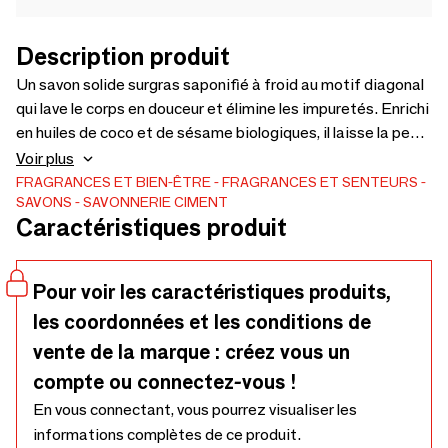
Description produit
Un savon solide surgras saponifié à froid au motif diagonal
qui lave le corps en douceur et élimine les impuretés. Enrichi
en huiles de coco et de sésame biologiques, il laisse la peau
propre et douce après utilisation. Coloré avec du charbon
Voir plus
végétal et parfumé au citron fumé, c’est un régal au niveau
FRAGRANCES ET BIEN-ÊTRE
FRAGRANCES ET SENTEURS
SAVONS
SAVONNERIE CIMENT
esthétique et olfactif - Noté Excellent (100 / 100) sur Yuka.
Caractéristiques produit
Fabriqué à la main dans notre savonnerie artisanale à Paris
et à Bordeaux !
Pour voir les caractéristiques produits,
les coordonnées et les conditions de
vente de la marque : créez vous un
compte ou connectez-vous !
En vous connectant, vous pourrez visualiser les
informations complètes de ce produit.