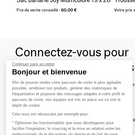
Prix de vente conseillé :
60,00 €
Votre prix :
Connectez-vous pour
contacter les marques
Continuer sans accepter
Bonjour et bienvenue
Afin de pouvoir rendre votre parcours de visite le plus agréable
Afin de profiter au mieux de l'expérience MOM et de rentr
possible, améliorer nos produits, générer des statistiques de
avec vos marques préférées, créez-vous un compte.
fréquentation et proposer des messages adaptés à votre profil et
parcours de visite, nos équipes ont mis en place sur ce site le
dépôt de cookie.
Découvrir
Cela nous est nécessaire par exemple pour :
Les produits de milliers de fournisseurs à exp
* Optimiser les fonctionnalités que nous développons pour
faciliter l'inspiration, le sourcing et la mise en relation entre les
professionnels de la décoration, du design et de l'art de vivre
S'inspirer