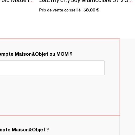
Grand cabas en coton bio Made in France - Beatrice
Sac my city Joy Multicolore 37 x 35 x 9
Prix de vente conseillé :
58,00 €
compte Maison&Objet ou MOM ?
ompte Maison&Objet ?