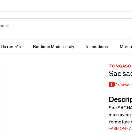
t la rentrée
Boutique Made in Italy
Inspirations
Marqu
TONGASOA
Sac sac
Ce produi
Descrip
Sac SACHA 
main avec d
fermeture é
FASHION
A