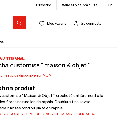
S’inscrire
Vendez vos produits
Fr
Mes Favoris
Se connecter
es
-ARTISANAL
ha customisé " maison & objet "
t n'est plus disponible sur MOM.
tion produit
customisé " Maison & Objet ", crocheté entièrement à la
es fibres naturelles de raphia.Doublure tissu avec
clair.Anses rond ou plate en raphia
CCESSOIRES DE MODE
SACS ET CABAS
TONGASOA-