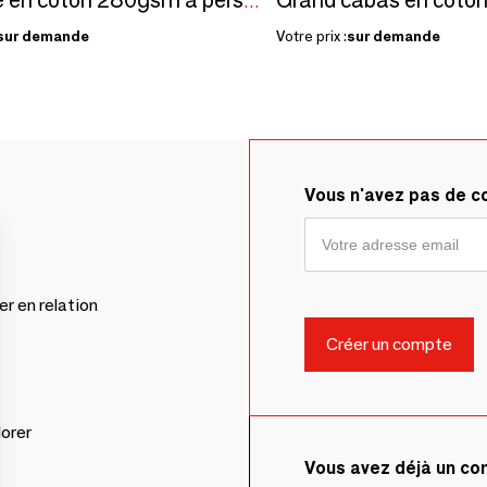
Trousse en coton 280gsm à personnaliser Made in France - Marcel
sur demande
Votre prix :
sur demande
Vous n'avez pas de 
er en relation
lorer
Vous avez déjà un c