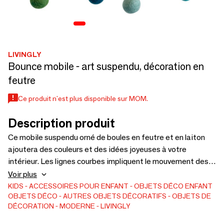
LIVINGLY
Bounce mobile - art suspendu, décoration en
feutre
Ce produit n'est plus disponible sur MOM.
Description produit
Ce mobile suspendu orné de boules en feutre et en laiton
ajoutera des couleurs et des idées joyeuses à votre
intérieur. Les lignes courbes impliquent le mouvement des
boules de feutre colorées qui rebondissent. Accrochez le
Voir plus
mobile dans le salon ou dans la chambre du bébé au-dessus
KIDS
ACCESSOIRES POUR ENFANT
OBJETS DÉCO ENFANT
OBJETS DÉCO
AUTRES OBJETS DÉCORATIFS
OBJETS DE
du berceau. Il attirera l'attention lorsque les éléments
DÉCORATION
MODERNE
LIVINGLY
colorés danseront dans l'air. Tous les produits Livingly sont
fabriqués au Danemark.