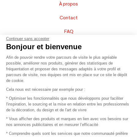
À propos
Contact
FAQ
Continuer sans accepter
Vendez vos produits
Bonjour et bienvenue
Afin de pouvoir rendre votre parcours de visite le plus agréable
Plan du site
possible, améliorer nos produits, générer des statistiques de
fréquentation et proposer des messages adaptés à votre profil et
parcours de visite, nos équipes ont mis en place sur ce site le dépôt
de cookie.
© 2016 –
Organisation SAFI
Cela nous est nécessaire par exemple pour :
* Optimiser les fonctionnalités que nous développons pour faciliter
Recrutement
l'inspiration, le sourcing et la mise en relation entre les professionnels
de la décoration, du design et de l'art de vivre
Presse
* Vous afficher des produits et marques en lien avec vos besoins sur
nos annonces publicitaires et en mesurer l’efficacité
Devenir partenaire
* Comprendre quels sont les services que notre communauté préfère