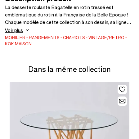
La desserte roulante Bagatelle en rotin tressé est
emblématique du rotin à la Française de la Belle Epoque !
Chaque modèle de cette collection à son dessin, sa ligne
bien à lui, comme s'il avait été chiné individuellement, mais
Voir plus
se coordonne aux autres par le choix d'une finition
MOBILIER
RANGEMENTS
CHARIOTS
VINTAGE/RETRO
KOK MAISON
commune. Munie de deux plateaux en solide contreplaqué
habillés de tissage en éclisse de rotin, elle se déplace
facilement grâce à ses 4 roulettes orientables.
Dans la même collection