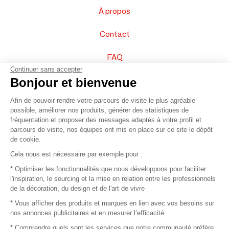
À propos
Contact
FAQ
Continuer sans accepter
Vendez vos produits
Bonjour et bienvenue
Afin de pouvoir rendre votre parcours de visite le plus agréable
Plan du site
possible, améliorer nos produits, générer des statistiques de
fréquentation et proposer des messages adaptés à votre profil et
parcours de visite, nos équipes ont mis en place sur ce site le dépôt
de cookie.
© 2016 –
Organisation SAFI
Cela nous est nécessaire par exemple pour :
* Optimiser les fonctionnalités que nous développons pour faciliter
Recrutement
l'inspiration, le sourcing et la mise en relation entre les professionnels
de la décoration, du design et de l'art de vivre
Presse
* Vous afficher des produits et marques en lien avec vos besoins sur
nos annonces publicitaires et en mesurer l’efficacité
Devenir partenaire
* Comprendre quels sont les services que notre communauté préfère