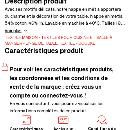
Description produit
Avec ses motifs délicats, notre nappe en métis apportera
du charme et la décoration de votre table. Nappe en métis,
54% coton, 46% lin. Lavable en machine à 40°C. Tailles 180
× 180 cm, 160 x 240 cm, 180 x 300 cm.
Voir plus
TEXTILE MAISON
TEXTILES POUR CUISINE ET SALLE À
MANGER
LINGE DE TABLE TEXTILE
COUCKE
Caractéristiques produit
Pour voir les caractéristiques produits,
les coordonnées et les conditions de
vente de la marque : créez vous un
compte ou connectez-vous !
En vous connectant, vous pourrez visualiser les
informations complètes de ce produit.
Conditions de
Caractéristiques
Accès aux