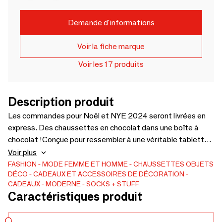
Demande d'informations
Voir la fiche marque
Voir les 17 produits
Description produit
Les commandes pour Noël et NYE 2024 seront livrées en
express. Des chaussettes en chocolat dans une boîte à
chocolat !Conçue pour ressembler à une véritable tablette
de chocolat et également emballée comme telle. Contient 1
Voir plus
paire de chaussettes. Toutes nos chaussettes sont
FASHION
MODE FEMME ET HOMME
CHAUSSETTES
OBJETS
DÉCO
CADEAUX ET ACCESSOIRES DE DÉCORATION
fabriquées à partir de matériaux certifiés OEKO-TEX®.
CADEAUX
MODERNE
SOCKS + STUFF
Composition : 80 % coton, 18 % élasthanne, 2 %N'oubliez
Caractéristiques produit
pas de consulter notre page Web et Instagram pour en
savoir plus !/socksandstufftr... (special delivery options