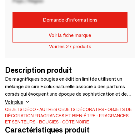
Pays / Région
Demande d'informations
Voir la fiche marque
Voir les 27 produits
Description produit
De magnifiques bougies en édition limitée utilisent un
mélange de cire Ecolux naturelle associé à des parfums
corsés qui évoquent une époque de sophistication et de
style. Cette cire est une alternative plus saine et plus
Voir plus
écologique à la paraffine. Cette grande bougie est livrée
OBJETS DÉCO
AUTRES OBJETS DÉCORATIFS
OBJETS DE
DÉCORATION
FRAGRANCES ET BIEN-ÊTRE
FRAGRANCES
dans un verre décoratif orné d'un élégant coffret cadeau
ET SENTEURS
BOUGIES
CÔTE NOIRE
Côte Noire. Rose de Charente : Une rose naturelle avec des
Caractéristiques produit
notes de tête de pétale de rose, des notes de cœur de
feuille de rose et des notes de fond de musc blanc. Bougie