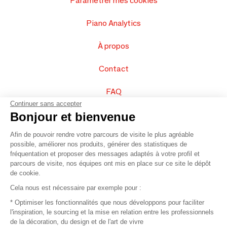
Paramétrer mes cookies
Piano Analytics
À propos
Contact
FAQ
Continuer sans accepter
Vendez vos produits
Bonjour et bienvenue
Afin de pouvoir rendre votre parcours de visite le plus agréable
Plan du site
possible, améliorer nos produits, générer des statistiques de
fréquentation et proposer des messages adaptés à votre profil et
parcours de visite, nos équipes ont mis en place sur ce site le dépôt
de cookie.
© 2016 –
Organisation SAFI
Cela nous est nécessaire par exemple pour :
* Optimiser les fonctionnalités que nous développons pour faciliter
Recrutement
l'inspiration, le sourcing et la mise en relation entre les professionnels
de la décoration, du design et de l'art de vivre