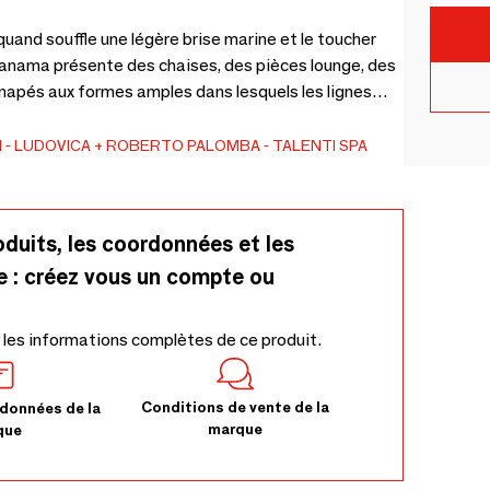
uand souffle une légère brise marine et le toucher
n Panama présente des chaises, des pièces lounge, des
anapés aux formes amples dans lesquels les lignes
u soleil donnent vie à des jeux d’ombres et de
N
LUDOVICA + ROBERTO PALOMBA
TALENTI SPA
oduits, les coordonnées et les
e : créez vous un compte ou
 les informations complètes de ce produit.
Conditions de vente de la
données de la
marque
que