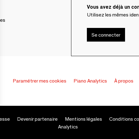
Vous avez déjà un c
Utilisez les mêmes ide
ces
Se connecter
Paramétrer mes cookies
Piano Analytics
À propos
esse
Devenir partenaire
Mentions légales
Conditions c
s Options
Analytics
ètres de confidentialité, en garantissant la conformité avec le