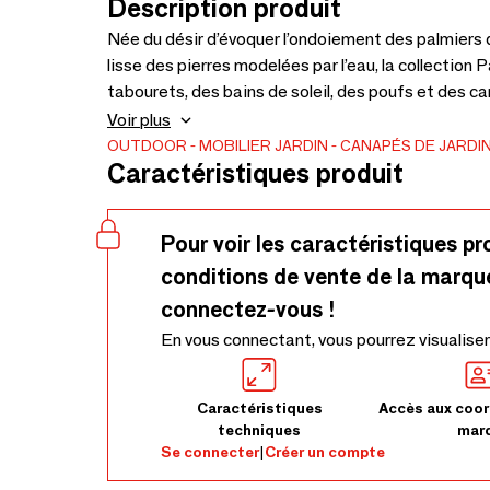
Description produit
Née du désir d’évoquer l’ondoiement des palmiers q
lisse des pierres modelées par l’eau, la collectio
tabourets, des bains de soleil, des poufs et des c
des cordes tressées et traversées par les rayons d
Voir plus
lumières.
OUTDOOR
MOBILIER JARDIN
CANAPÉS DE JARDI
Caractéristiques produit
Pour voir les caractéristiques pr
conditions de vente de la marqu
connectez-vous !
En vous connectant, vous pourrez visualiser
Caractéristiques
Accès aux coor
techniques
mar
Se connecter
|
Créer un compte