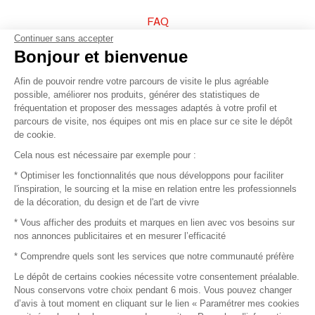
FAQ
Continuer sans accepter
Vendez vos produits
Bonjour et bienvenue
Afin de pouvoir rendre votre parcours de visite le plus agréable
Plan du site
possible, améliorer nos produits, générer des statistiques de
fréquentation et proposer des messages adaptés à votre profil et
parcours de visite, nos équipes ont mis en place sur ce site le dépôt
de cookie.
© 2016 –
Organisation SAFI
Cela nous est nécessaire par exemple pour :
* Optimiser les fonctionnalités que nous développons pour faciliter
Recrutement
l'inspiration, le sourcing et la mise en relation entre les professionnels
de la décoration, du design et de l'art de vivre
Presse
* Vous afficher des produits et marques en lien avec vos besoins sur
nos annonces publicitaires et en mesurer l’efficacité
Devenir partenaire
* Comprendre quels sont les services que notre communauté préfère
Le dépôt de certains cookies nécessite votre consentement préalable.
Mentions légales
Nous conservons votre choix pendant 6 mois. Vous pouvez changer
d’avis à tout moment en cliquant sur le lien « Paramétrer mes cookies
Conditions commerciales