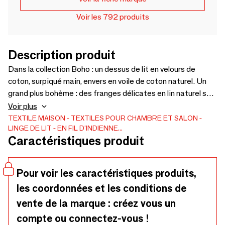
Voir les 792 produits
Description produit
Dans la collection Boho : un dessus de lit en velours de
coton, surpiqué main, envers en voile de coton naturel. Un
grand plus bohème : des franges délicates en lin naturel sur
les petits côtés. Dimensions 240x250 cm. Emma Bovary
Voir plus
ou la Dame aux Camélias ne sont pas loin. On aimerait
TEXTILE MAISON
TEXTILES POUR CHAMBRE ET SALON
LINGE DE LIT
EN FIL D'INDIENNE...
l’emporter partout, de sa chambre romanesque jusque dans
Caractéristiques produit
sa loge d’opéra. Coup de coeur éternel. Le velours utilisé
dans la collection Boho est le même que pour les collections
Lyric, Médicis et Duo. Vous pouvez donc assortir les plaids,
Pour voir les caractéristiques produits,
chemins de lit, rideaux et coussins de toutes ces
les coordonnées et les conditions de
collections, les uns avec les autres.
vente de la marque : créez vous un
compte ou connectez-vous !