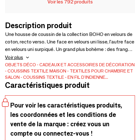
Voir les 792 produits
Description produit
Une housse de coussin de la collection BOHO en velours de
coton, recto verso. Une face en velours uni lisse, l'autre face
en velours uni surpiqué. Un grand plus bohème : des franges
délicates en lin naturel de 8cm sur chacun des petits côtés.
Voir plus
Déhoussable, zip pour la fermeture. Emma Bovary ou la
OBJETS DÉCO
CADEAUX ET ACCESSOIRES DE DÉCORATION
COUSSINS
TEXTILE MAISON
TEXTILES POUR CHAMBRE ET
Dame aux Camélias ne sont pas loin. On aimerait l’emporter
SALON
COUSSINS TEXTILE
EN FIL D'INDIENNE...
partout, de sa chambre romanesque jusque dans sa loge
Caractéristiques produit
d’opéra. Coup de coeur éternel. Les velours utilisés pour
BOHO sont les mêmes que pour les collections Lyric,
Médicis et Duo. Vous pouvez donc assortir les plaids,
Pour voir les caractéristiques produits,
chemins de lit, rideaux et coussins de toutes ces
les coordonnées et les conditions de
collections, les uns avec les autres.
vente de la marque : créez vous un
compte ou connectez-vous !