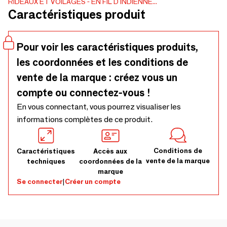
RIDEAUX ET VOILAGES
EN FIL D'INDIENNE...
l’Amazone à la découverte de la jungle du Douanier
Caractéristiques produit
Rousseau, des jardins de Goa ou d’Eden. Un imprimé
sauvage, une élégance envoûtante, une addiction sans
risques.
Pour voir les caractéristiques produits,
les coordonnées et les conditions de
vente de la marque : créez vous un
compte ou connectez-vous !
En vous connectant, vous pourrez visualiser les
informations complètes de ce produit.
Conditions de
Caractéristiques
Accès aux
vente de la marque
techniques
coordonnées de la
marque
Se connecter
|
Créer un compte