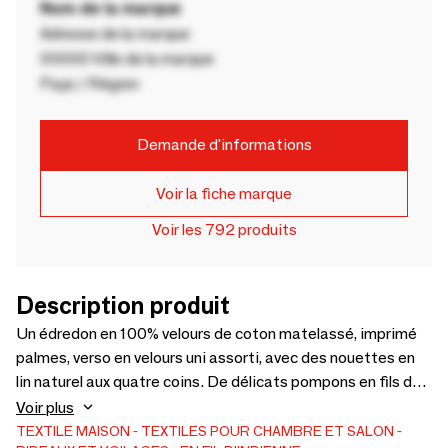
Nom de la marque
Adresse de la marque
00000 Ville de la marque
Pays / Région
Demande d'informations
Voir la fiche marque
Voir les 792 produits
Description produit
Un édredon en 100% velours de coton matelassé, imprimé
palmes, verso en velours uni assorti, avec des nouettes en
lin naturel aux quatre coins. De délicats pompons en fils de
coton écru de 4 cm se dispersent sur toute la surface.
Voir plus
Dimensions 140x220 cm. Goa nous fait remonter
TEXTILE MAISON
TEXTILES POUR CHAMBRE ET SALON