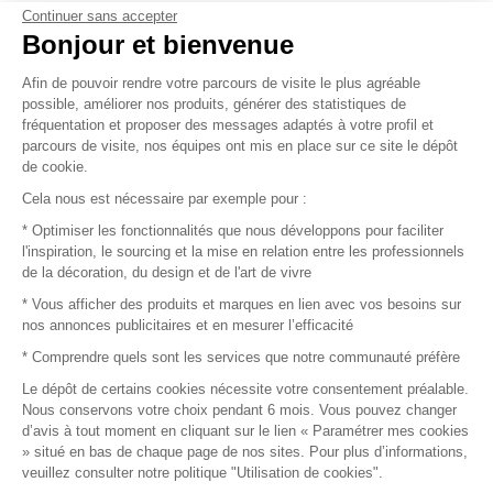
Continuer sans accepter
Vendez vos produits
Bonjour et bienvenue
Afin de pouvoir rendre votre parcours de visite le plus agréable
Plan du site
possible, améliorer nos produits, générer des statistiques de
fréquentation et proposer des messages adaptés à votre profil et
parcours de visite, nos équipes ont mis en place sur ce site le dépôt
de cookie.
© 2016 –
Organisation SAFI
Cela nous est nécessaire par exemple pour :
* Optimiser les fonctionnalités que nous développons pour faciliter
Recrutement
l'inspiration, le sourcing et la mise en relation entre les professionnels
de la décoration, du design et de l'art de vivre
Presse
* Vous afficher des produits et marques en lien avec vos besoins sur
nos annonces publicitaires et en mesurer l’efficacité
Devenir partenaire
* Comprendre quels sont les services que notre communauté préfère
Le dépôt de certains cookies nécessite votre consentement préalable.
Mentions légales
Nous conservons votre choix pendant 6 mois. Vous pouvez changer
d’avis à tout moment en cliquant sur le lien « Paramétrer mes cookies
Conditions commerciales
» situé en bas de chaque page de nos sites. Pour plus d’informations,
veuillez consulter notre politique "Utilisation de cookies".
Retours et remboursements