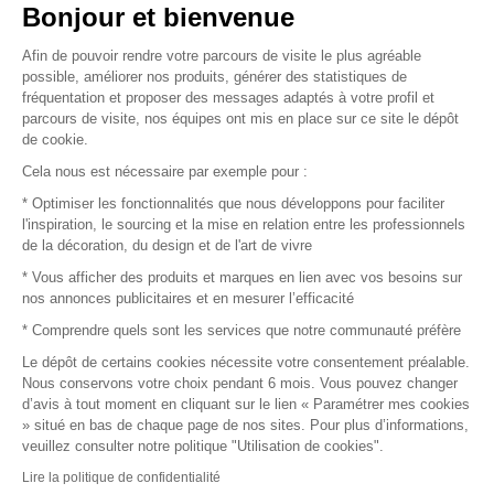
Vendez vos produits
Bonjour et bienvenue
Afin de pouvoir rendre votre parcours de visite le plus agréable
Plan du site
possible, améliorer nos produits, générer des statistiques de
fréquentation et proposer des messages adaptés à votre profil et
parcours de visite, nos équipes ont mis en place sur ce site le dépôt
de cookie.
© 2016 –
Organisation SAFI
Cela nous est nécessaire par exemple pour :
* Optimiser les fonctionnalités que nous développons pour faciliter
Recrutement
l'inspiration, le sourcing et la mise en relation entre les professionnels
de la décoration, du design et de l'art de vivre
Presse
* Vous afficher des produits et marques en lien avec vos besoins sur
nos annonces publicitaires et en mesurer l’efficacité
Devenir partenaire
* Comprendre quels sont les services que notre communauté préfère
Le dépôt de certains cookies nécessite votre consentement préalable.
Mentions légales
Nous conservons votre choix pendant 6 mois. Vous pouvez changer
d’avis à tout moment en cliquant sur le lien « Paramétrer mes cookies
Conditions commerciales
» situé en bas de chaque page de nos sites. Pour plus d’informations,
veuillez consulter notre politique "Utilisation de cookies".
Retours et remboursements
Lire la politique de confidentialité