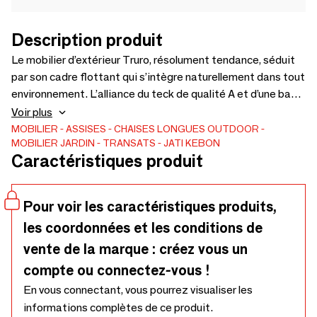
Description produit
Le mobilier d’extérieur Truro, résolument tendance, séduit
par son cadre flottant qui s’intègre naturellement dans tout
environnement. L’alliance du teck de qualité A et d’une base
en aluminium confère à la collection une allure sophistiquée
Voir plus
et contemporaine. Offrant à la fois confort supérieur et
MOBILIER
ASSISES
CHAISES LONGUES
OUTDOOR
MOBILIER JARDIN
TRANSATS
JATI KEBON
assises luxueuses, Truro incarne l’élégance intemporelle et
Caractéristiques produit
transforme terrasses, jardins et espaces lounge en
véritables havres de détente raffinée.
Pour voir les caractéristiques produits,
les coordonnées et les conditions de
vente de la marque : créez vous un
compte ou connectez-vous !
En vous connectant, vous pourrez visualiser les
informations complètes de ce produit.