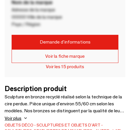
Nom de la marque
Adresse de la marque
00000 Ville de la marque
Pays / Région
Demande d'informations
Voir la fiche marque
Voir les 15 produits
Description produit
Sculpture en bronze recyclé réalisé selon la technique de la
cire perdue. Pièce unique d'environ 55/60 cm selon les
modèles. Nos bronzes se distinguent par la qualité de leur
finition et des valeurs humaines qu'ils incarnent
Voir plus
OBJETS DÉCO
SCULPTURES ET OBJETS D'ART