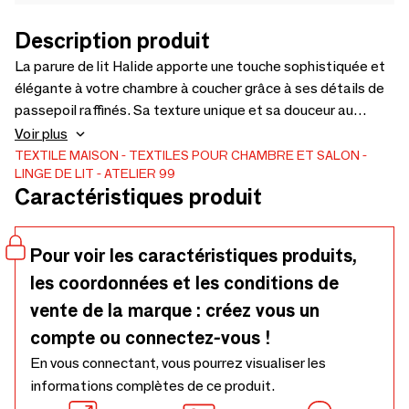
Description produit
La parure de lit Halide apporte une touche sophistiquée et
élégante à votre chambre à coucher grâce à ses détails de
passepoil raffinés. Sa texture unique et sa douceur au
toucher offrent un confort exceptionnel, élevant votre
Voir plus
expérience de sommeil à un niveau encore plus exclusif.
TEXTILE MAISON
TEXTILES POUR CHAMBRE ET SALON
LINGE DE LIT
ATELIER 99
Fabriqué à 100 % en coton peigné.
Caractéristiques produit
Pour voir les caractéristiques produits,
les coordonnées et les conditions de
vente de la marque : créez vous un
compte ou connectez-vous !
En vous connectant, vous pourrez visualiser les
informations complètes de ce produit.