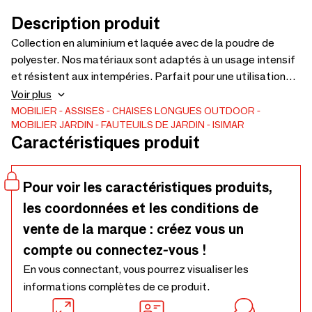
Description produit
Collection en aluminium et laquée avec de la poudre de
polyester. Nos matériaux sont adaptés à un usage intensif
et résistent aux intempéries. Parfait pour une utilisation
intérieure, extérieure et contractuelle. Nos matériaux sont
Voir plus
également nobles, 100 % recyclés et recyclables et
MOBILIER
ASSISES
CHAISES LONGUES
OUTDOOR
MOBILIER JARDIN
FAUTEUILS DE JARDIN
ISIMAR
respectueux de l'environnement. Choisissez la couleur du
Caractéristiques produit
cadre parmi nos 32 finitions métalliques pour une utilisation
intérieure et extérieure. Sélectionnez le revêtement parmi
22 couleurs et textures différentes, adaptées à une
Pour voir les caractéristiques produits,
utilisation intérieure et extérieure.
les coordonnées et les conditions de
vente de la marque : créez vous un
compte ou connectez-vous !
En vous connectant, vous pourrez visualiser les
informations complètes de ce produit.