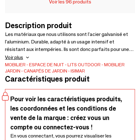
Voir les 96 produits
Description produit
Les matériaux que nous utilisons sont l'acier galvanisé et
l'aluminium. Durable, adapté à un usage intensif et
résistant aux intempéries. Ils sont donc parfaits pour une
utilisation en extérieur et en intérieur. De même, nos
Voir plus
matériaux sont nobles, 100 % recyclés et recyclables et
MOBILIER
ESPACE DE NUIT
LITS
OUTDOOR
MOBILIER
JARDIN
CANAPÉS DE JARDIN
ISIMAR
respectueux de l'environnement. Choisissez la couleur du
Caractéristiques produit
cadre parmi nos 32 finitions métalliques pour une utilisation
intérieure et extérieure. Sélectionnez le revêtement parmi
22 couleurs et textures différentes, adaptées à une
Pour voir les caractéristiques produits,
utilisation intérieure et extérieure.
les coordonnées et les conditions de
vente de la marque : créez vous un
compte ou connectez-vous !
En vous connectant, vous pourrez visualiser les