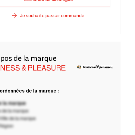
Je souhaite passer commande
opos de la marque
INESS & PLEASURE
ordonnées de la marque :
 la marque
 de la marque
ille de la marque
Région