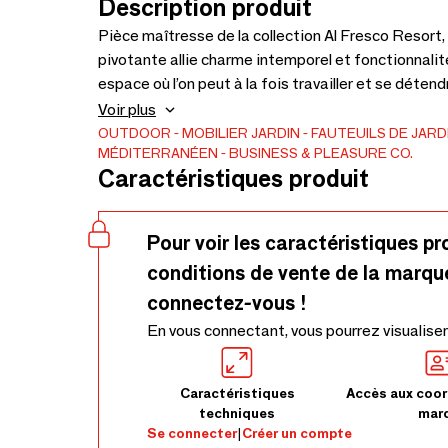
Description produit
Pièce maîtresse de la collection Al Fresco Resort, 
pivotante allie charme intemporel et fonctionnal
espace où l’on peut à la fois travailler et se détendr
pleasure.Conçu pour un usage quotidien et professi
Voir plus
les modèles standards, doté de coussins épais et 
OUTDOOR
MOBILIER JARDIN
FAUTEUILS DE JARD
MÉDITERRANÉEN
BUSINESS & PLEASURE CO.
positionnée à hauteur idéale.
Caractéristiques produit
Pour voir les caractéristiques pr
conditions de vente de la marqu
connectez-vous !
En vous connectant, vous pourrez visualiser
Caractéristiques
Accès aux coor
techniques
mar
Se connecter
|
Créer un compte