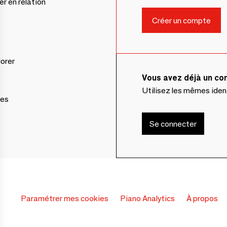
er en relation
lorer
Vous avez déjà un c
Utilisez les mêmes ide
ces
Se connecter
Paramétrer mes cookies
Piano Analytics
À propos