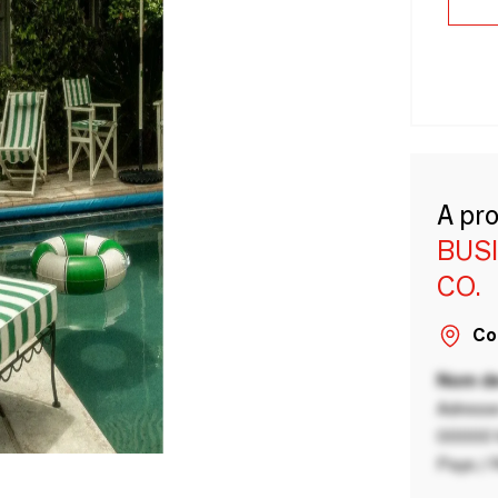
A pr
BUS
CO.
Co
Nom de
Adresse
00000 V
Pays / 