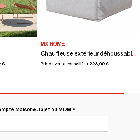
MX HOME
Chauffeuse extérieur déhoussable modulable en tissu effet lin
2 €
Prix de vente conseillé :
1 228,00 €
compte Maison&Objet ou MOM ?