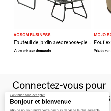
AOSOM BUSINESS
MOJO B
Fauteuil de jardin avec repose-pieds 2 coussins inclus
Votre prix :
sur demande
Prix de ven
Connectez-vous pour
contacter les marques
Continuer sans accepter
Bonjour et bienvenue
Afin de pouvoir rendre votre parcours de visite le plus agréable