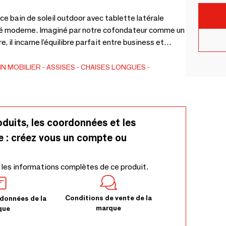
ce bain de soleil outdoor avec tablette latérale
ité moderne. Imaginé par notre cofondateur comme un
e, il incarne l’équilibre parfait entre business et
onnel, ce transat toutes saisons est plus large que
remplaçables ainsi que d’une tablette pivotante
IN
MOBILIER
ASSISES
CHAISES LONGUES
oduits, les coordonnées et les
e : créez vous un compte ou
 les informations complètes de ce produit.
Conditions de vente de la
données de la
marque
que