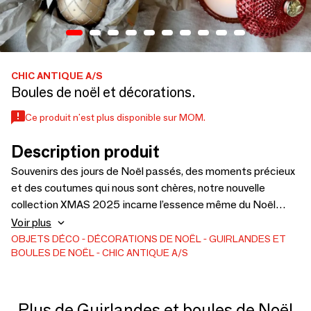
CHIC ANTIQUE A/S
Boules de noël et décorations.
Ce produit n'est plus disponible sur MOM.
Description produit
Souvenirs des jours de Noël passés, des moments précieux
et des coutumes qui nous sont chères, notre nouvelle
collection XMAS 2025 incarne l’essence même du Noël
classique. Nous vous présentons la collection Vintage Noël
Voir plus
avec une élégance intemporelle et des notes de joyeux
OBJETS DÉCO
DÉCORATIONS DE NOËL
GUIRLANDES ET
BOULES DE NOËL
CHIC ANTIQUE A/S
souvenirs d’enfance.
Plus de Guirlandes et boules de Noël