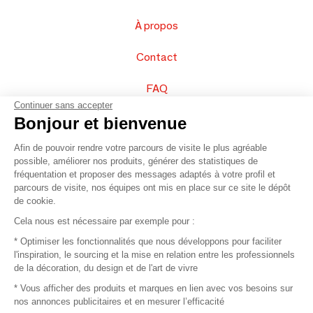
À propos
Contact
FAQ
Continuer sans accepter
Vendez vos produits
Bonjour et bienvenue
Afin de pouvoir rendre votre parcours de visite le plus agréable
Plan du site
possible, améliorer nos produits, générer des statistiques de
fréquentation et proposer des messages adaptés à votre profil et
parcours de visite, nos équipes ont mis en place sur ce site le dépôt
de cookie.
© 2016 –
Organisation SAFI
Cela nous est nécessaire par exemple pour :
* Optimiser les fonctionnalités que nous développons pour faciliter
Recrutement
l'inspiration, le sourcing et la mise en relation entre les professionnels
de la décoration, du design et de l'art de vivre
Presse
* Vous afficher des produits et marques en lien avec vos besoins sur
nos annonces publicitaires et en mesurer l’efficacité
Devenir partenaire