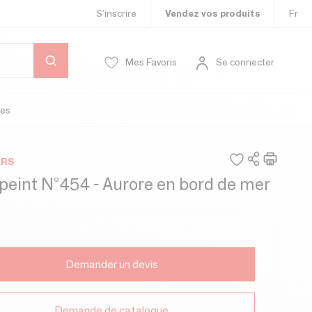
S’inscrire
Vendez vos produits
Fr
Mes Favoris
Se connecter
es
ERS
peint N°454 - Aurore en bord de mer
Demander un devis
Demande de catalogue