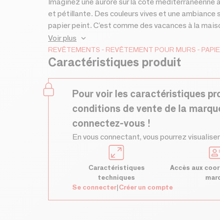
Imaginez une aurore sur la côte méditerranéenne au
et pétillante. Des couleurs vives et une ambiance 
papier peint. C’est comme des vacances à la maison 
collaboration créative et passionnée avec l’artiste
Voir plus
directement aux dimensions de votre mur. 🌈 Papi
REVÊTEMENTS
REVÊTEMENT POUR MURS
PAPI
Caractéristiques produit
Pour voir les caractéristiques pr
conditions de vente de la marqu
connectez-vous !
En vous connectant, vous pourrez visualiser
Caractéristiques
Accès aux coor
techniques
mar
Se connecter
|
Créer un compte