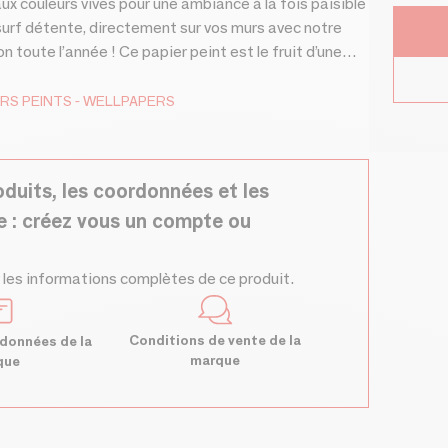
x couleurs vives pour une ambiance à la fois paisible
surf détente, directement sur vos murs avec notre
toute l’année ! Ce papier peint est le fruit d’une
 Élodie Perrier. Impression à la demande,
er peint 100% personnalisable sur demande.
ERS PEINTS
WELLPAPERS
oduits, les coordonnées et les
e : créez vous un compte ou
 les informations complètes de ce produit.
Conditions de vente de la
données de la
marque
que