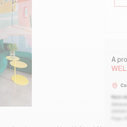
A pr
WEL
Co
Nom de
Adresse
00000 V
Pays / 