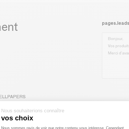
ment
pages.lead
 WELLPAPERS
Nous souhaiterions connaître
vos choix
Plateforme de Gestion du Consentemen
Nous sommes ravis de voir que notre contenu vous intéresse. Cependant,