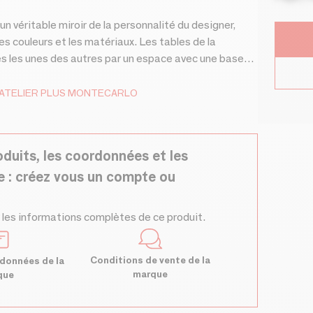
n véritable miroir de la personnalité du designer,
es couleurs et les matériaux. Les tables de la
es les unes des autres par un espace avec une base
bescato Grigio, Panda White et Sahara Noir, les trois
me aux lignes droites qui donnent un aspect anguleux,
ATELIER PLUS MONTECARLO
duit élégant et raffiné.
oduits, les coordonnées et les
e : créez vous un compte ou
 les informations complètes de ce produit.
Conditions de vente de la
données de la
marque
que