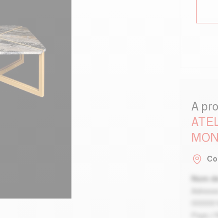
A pr
ATE
MON
Co
Nom de
Adresse
00000 V
Pays / 