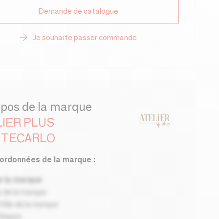
Demande de catalogue
Je souhaite passer commande
opos de la marque
LIER PLUS
TECARLO
ordonnées de la marque :
 la marque
 de la marque
ille de la marque
Région