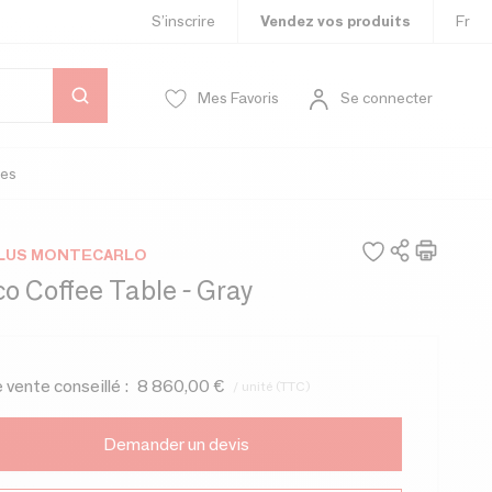
S’inscrire
Vendez vos produits
Fr
Mes Favoris
Se connecter
es
PLUS MONTECARLO
co Coffee Table - Gray
e vente conseillé :
8 860,00 €
/ unité (TTC)
Demander un devis