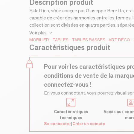
Description produit
Eklettico, série conçue par Giuseppe Beretta, est u
capable de créer des harmonies entre les formes, l
collection sont divisées en quatre parties, séparé
en métal. Disponibles en marbre Sant Laurent, Ara
Voir plus
éléments d'Eklettico se caractérisent par une for
MOBILIER
TABLES
TABLES BASSES
ART DÉCO
Caractéristiques produit
combinée à des couleurs sombres qui rendent le pro
Pour voir les caractéristiques pr
conditions de vente de la marqu
connectez-vous !
En vous connectant, vous pourrez visualiser
Caractéristiques
Accès aux coor
techniques
mar
Se connecter
|
Créer un compte