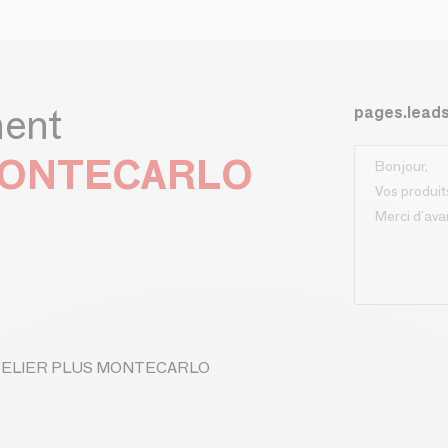
ment
pages.lead
MONTECARLO
e ATELIER PLUS MONTECARLO