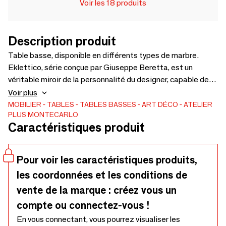
Voir les 18 produits
Description produit
Table basse, disponible en différents types de marbre.
Eklettico, série conçue par Giuseppe Beretta, est un
véritable miroir de la personnalité du designer, capable de
créer des harmonies entre les formes, les couleurs et les
Voir plus
matériaux. Les tables de la collection sont divisées en
MOBILIER
TABLES
TABLES BASSES
ART DÉCO
ATELIER
PLUS MONTECARLO
quatre parties, séparées les unes des autres par un espace
Caractéristiques produit
avec une base en métal. Disponibles en marbre Sant
Laurent, Arabescato Grigio, Panda White et Sahara Noir.
Pour voir les caractéristiques produits,
les coordonnées et les conditions de
vente de la marque : créez vous un
compte ou connectez-vous !
En vous connectant, vous pourrez visualiser les