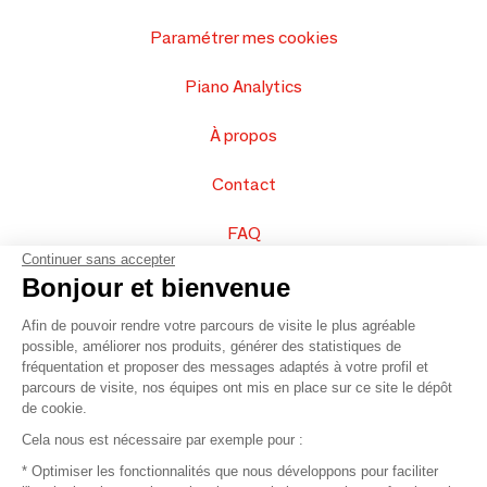
Paramétrer mes cookies
Piano Analytics
À propos
Contact
FAQ
Continuer sans accepter
Vendez vos produits
Bonjour et bienvenue
Afin de pouvoir rendre votre parcours de visite le plus agréable
Plan du site
possible, améliorer nos produits, générer des statistiques de
fréquentation et proposer des messages adaptés à votre profil et
parcours de visite, nos équipes ont mis en place sur ce site le dépôt
de cookie.
© 2016 –
Organisation SAFI
Cela nous est nécessaire par exemple pour :
* Optimiser les fonctionnalités que nous développons pour faciliter
Recrutement