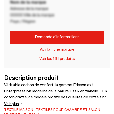
Nom de la marque
Adresse de la marque
00000 Ville de la marque
Pays / Région
Demande d'informations
Voir la fiche marque
Voir les 191 produits
Description produit
Véritable cochon de confort, la gamme Frisson est
l'interprétation moderne de la parure Essix en flanelle... En
coton gratté, ce modèle profite des qualités de cette fibre
naturelle : douceur et résistance. Par ailleurs très
Voir plus
chaleureuse, la matière est idéale pour s'emmitoufler lors
TEXTILE MAISON
TEXTILES POUR CHAMBRE ET SALON