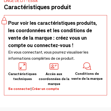
LINGE DE LIT
ESSIX
des nuits d'automne et d'hiver. Une véritable enveloppe de
Caractéristiques produit
bonheur qui offre une expérience sensorielle unique et
terriblement régressive. Cela donne envie de se lover dans
les draps avec une tasse de chocolat chaud, non ? Ici
Pour voir les caractéristiques produits,
disponible dans sa version Sésame.
les coordonnées et les conditions de
vente de la marque : créez vous un
compte ou connectez-vous !
En vous connectant, vous pourrez visualiser les
informations complètes de ce produit.
Conditions de
Caractéristiques
Accès aux
vente de la marque
techniques
coordonnées de la
marque
Se connecter
|
Créer un compte