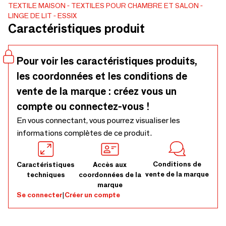
façon brush, le motif se pare d’un effet patiné qui lui donne
TEXTILE MAISON
TEXTILES POUR CHAMBRE ET SALON
LINGE DE LIT
ESSIX
un caractère unique et authentique. Un décor travaillé dans
Caractéristiques produit
des tonalités beiges réconfortantes, qui s’associe
parfaitement à l’aspect mat de la percale de coton.
Pour voir les caractéristiques produits,
les coordonnées et les conditions de
vente de la marque : créez vous un
compte ou connectez-vous !
En vous connectant, vous pourrez visualiser les
informations complètes de ce produit.
Conditions de
Caractéristiques
Accès aux
vente de la marque
techniques
coordonnées de la
marque
Se connecter
|
Créer un compte