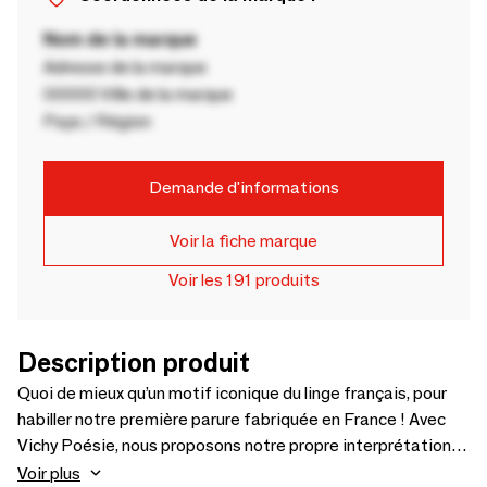
Nom de la marque
Adresse de la marque
00000 Ville de la marque
Pays / Région
Demande d'informations
Voir la fiche marque
Voir les 191 produits
Description produit
Quoi de mieux qu’un motif iconique du linge français, pour
habiller notre première parure fabriquée en France ! Avec
Vichy Poésie, nous proposons notre propre interprétation
de ce carreau populaire. Peint à main levée, à la gouache
Voir plus