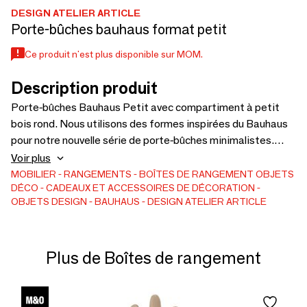
DESIGN ATELIER ARTICLE
Porte-bûches bauhaus format petit
Ce produit n'est plus disponible sur MOM.
Description produit
Porte-bûches Bauhaus Petit avec compartiment à petit
bois rond. Nous utilisons des formes inspirées du Bauhaus
pour notre nouvelle série de porte-bûches minimalistes.
Conçus et soudés à la main par nos soins dans notre atelier
Voir plus
en Ukraine. Le fond du porte-bûches se termine par une
MOBILIER
RANGEMENTS
BOÎTES DE RANGEMENT
OBJETS
DÉCO
CADEAUX ET ACCESSOIRES DE DÉCORATION
forme ronde et douce. Le porte-bûches dispose de quatre
OBJETS DESIGN
BAUHAUS
DESIGN ATELIER ARTICLE
pieds avec des patins en plastique pour la protection du sol
—une solution élancée pour un rangement compact des
bûches dans un logement élégant. Le modèle compact
Plus de Boîtes de rangement
mesure 70 cm de hauteur, 36 cm par 27 cm, fabriqué à
partir de tube métallique carré..