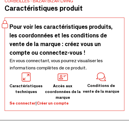
CORBEILLES
BAZAR BIZAR LIVING
du panier Chidi en font une pièce maîtresse qui élève
Caractéristiques produit
fonctionnalité et esthétique.
Pour voir les caractéristiques produits,
les coordonnées et les conditions de
vente de la marque : créez vous un
compte ou connectez-vous !
En vous connectant, vous pourrez visualiser les
informations complètes de ce produit.
Conditions de
Caractéristiques
Accès aux
vente de la marque
techniques
coordonnées de la
marque
Se connecter
|
Créer un compte