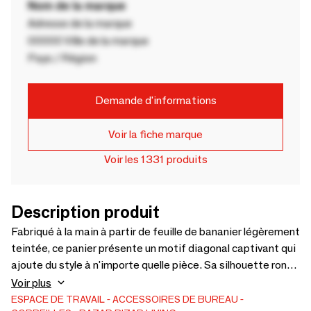
Nom de la marque
Adresse de la marque
00000 Ville de la marque
Pays / Région
Demande d'informations
Voir la fiche marque
Voir les 1331 produits
Description produit
Fabriqué à la main à partir de feuille de bananier légèrement
teintée, ce panier présente un motif diagonal captivant qui
ajoute du style à n'importe quelle pièce. Sa silhouette ronde
offre un rangement polyvalent et un plaisir visuel. Le
Voir plus
mélange artistique de matériaux et la conception soignée
ESPACE DE TRAVAIL
ACCESSOIRES DE BUREAU