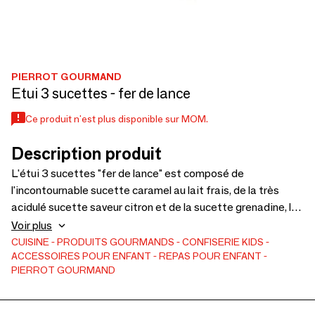
PIERROT GOURMAND
Etui 3 sucettes - fer de lance
Ce produit n'est plus disponible sur MOM.
Description produit
L'étui 3 sucettes "fer de lance" est composé de
l'incontournable sucette caramel au lait frais, de la très
acidulé sucette saveur citron et de la sucette grenadine, la
saveur préférée des enfants ! Un format nomade qui vous
Voir plus
offrira une pause gourmande à n'importe quel moment de la
CUISINE
PRODUITS GOURMANDS
CONFISERIE
KIDS
ACCESSOIRES POUR ENFANT
REPAS POUR ENFANT
journée. L'étui pour les fameuses sucettes
PIERROT GOURMAND