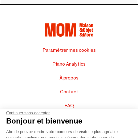
Paramétrer mes cookies
Piano Analytics
À propos
Contact
FAQ
Continuer sans accepter
Vendez vos produits
Bonjour et bienvenue
Afin de pouvoir rendre votre parcours de visite le plus agréable
Plan du site
possible, améliorer nos produits, générer des statistiques de