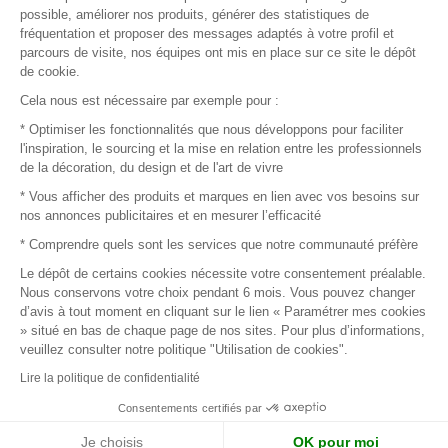
Plan du site
possible, améliorer nos produits, générer des statistiques de
fréquentation et proposer des messages adaptés à votre profil et
parcours de visite, nos équipes ont mis en place sur ce site le dépôt
de cookie.
© 2016 –
Organisation SAFI
Cela nous est nécessaire par exemple pour :
* Optimiser les fonctionnalités que nous développons pour faciliter
Recrutement
l'inspiration, le sourcing et la mise en relation entre les professionnels
de la décoration, du design et de l'art de vivre
Presse
* Vous afficher des produits et marques en lien avec vos besoins sur
nos annonces publicitaires et en mesurer l’efficacité
Devenir partenaire
* Comprendre quels sont les services que notre communauté préfère
Le dépôt de certains cookies nécessite votre consentement préalable.
Mentions légales
Nous conservons votre choix pendant 6 mois. Vous pouvez changer
d’avis à tout moment en cliquant sur le lien « Paramétrer mes cookies
Conditions commerciales
» situé en bas de chaque page de nos sites. Pour plus d’informations,
veuillez consulter notre politique "Utilisation de cookies".
Retours et remboursements
Lire la politique de confidentialité
Piano Analytics
Consentements certifiés par
Je choisis
OK pour moi