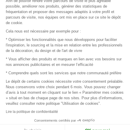
Afin de pouvoir rendre votre parcours de visite le plus agréable
Plan du site
possible, améliorer nos produits, générer des statistiques de
fréquentation et proposer des messages adaptés à votre profil et
parcours de visite, nos équipes ont mis en place sur ce site le dépôt
de cookie.
© 2016 –
Organisation SAFI
Cela nous est nécessaire par exemple pour :
* Optimiser les fonctionnalités que nous développons pour faciliter
Recrutement
l'inspiration, le sourcing et la mise en relation entre les professionnels
de la décoration, du design et de l'art de vivre
Presse
* Vous afficher des produits et marques en lien avec vos besoins sur
nos annonces publicitaires et en mesurer l’efficacité
Devenir partenaire
* Comprendre quels sont les services que notre communauté préfère
Le dépôt de certains cookies nécessite votre consentement préalable.
Mentions légales
Nous conservons votre choix pendant 6 mois. Vous pouvez changer
d’avis à tout moment en cliquant sur le lien « Paramétrer mes cookies
Conditions commerciales
» situé en bas de chaque page de nos sites. Pour plus d’informations,
veuillez consulter notre politique "Utilisation de cookies".
Retours et remboursements
Lire la politique de confidentialité
Piano Analytics
Consentements certifiés par