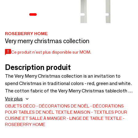
ROSEBERRY HOME
Very merry christmas collection
Ce produit n'est plus disponible sur MOM.
Description produit
The Very Merry Christmas collection is an invitation to
spend Christmas in traditional colors - red, green and white.
The cotton fabric of the Very Merry Christmas tablecloth in
white is decorated with sprigs of mistletoe and holly -
Voir plus
symbols of Christmas. The tablecloth has been sewn with
OBJETS DÉCO
DÉCORATIONS DE NOËL
DÉCORATIONS
POUR TABLES DE NOËL
TEXTILE MAISON
TEXTILES POUR
an elegant red trim. The festive character of the entire
CUISINE ET SALLE À MANGER
LINGE DE TABLE TEXTILE
table arrangement is added by the embroidered Red Bows
ROSEBERRY HOME
placemats and napkins, made of white, elegant Half
Panama cotton fabric. The dot over the "i" in this table