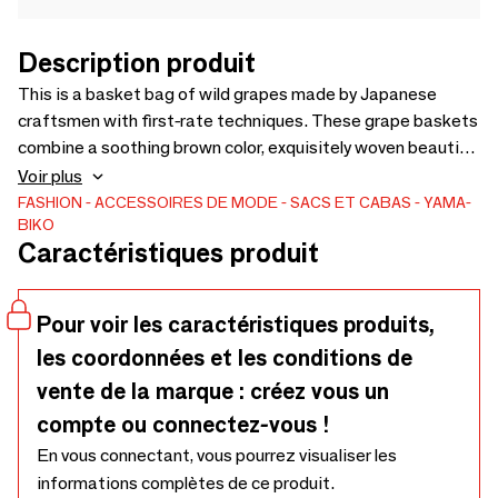
Description produit
This is a basket bag of wild grapes made by Japanese
craftsmen with first-rate techniques. These grape baskets
combine a soothing brown color, exquisitely woven beautiful
patterns, and excellent durability. With over hundreds of
Voir plus
weaving patterns and a variety of wood patterns, it
FASHION
ACCESSOIRES DE MODE
SACS ET CABAS
YAMA-
BIKO
features a wide range of designs, versatility for any season
Caractéristiques produit
or occasion, and long-lasting durability.
Pour voir les caractéristiques produits,
les coordonnées et les conditions de
vente de la marque : créez vous un
compte ou connectez-vous !
En vous connectant, vous pourrez visualiser les
informations complètes de ce produit.