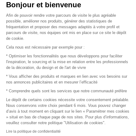
Vendez vos produits
Bonjour et bienvenue
Afin de pouvoir rendre votre parcours de visite le plus agréable
Plan du site
possible, améliorer nos produits, générer des statistiques de
fréquentation et proposer des messages adaptés à votre profil et
parcours de visite, nos équipes ont mis en place sur ce site le dépôt
de cookie.
© 2016 –
Organisation SAFI
Cela nous est nécessaire par exemple pour :
* Optimiser les fonctionnalités que nous développons pour faciliter
Recrutement
l'inspiration, le sourcing et la mise en relation entre les professionnels
de la décoration, du design et de l'art de vivre
Presse
* Vous afficher des produits et marques en lien avec vos besoins sur
nos annonces publicitaires et en mesurer l’efficacité
Devenir partenaire
* Comprendre quels sont les services que notre communauté préfère
Le dépôt de certains cookies nécessite votre consentement préalable.
Mentions légales
Nous conservons votre choix pendant 6 mois. Vous pouvez changer
d’avis à tout moment en cliquant sur le lien « Paramétrer mes cookies
Conditions commerciales
» situé en bas de chaque page de nos sites. Pour plus d’informations,
veuillez consulter notre politique "Utilisation de cookies".
Retours et remboursements
Lire la politique de confidentialité