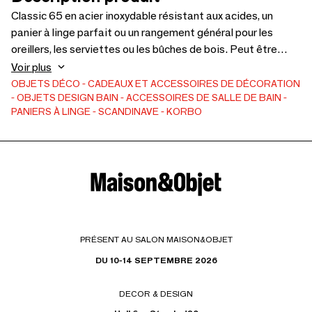
Classic 65 en acier inoxydable résistant aux acides, un
panier à linge parfait ou un rangement général pour les
oreillers, les serviettes ou les bûches de bois. Peut être
utilisé à l'extérieur toute l'année et dans les salles de bain
Voir plus
humides.
OBJETS DÉCO
CADEAUX ET ACCESSOIRES DE DÉCORATION
OBJETS DESIGN
BAIN
ACCESSOIRES DE SALLE DE BAIN
PANIERS À LINGE
SCANDINAVE
KORBO
PRÉSENT AU SALON MAISON&OBJET
DU 10-14 SEPTEMBRE 2026
DECOR & DESIGN