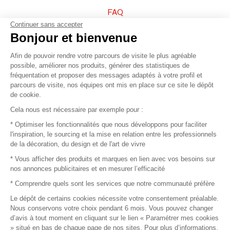
FAQ
Continuer sans accepter
Vendez vos produits
Bonjour et bienvenue
Afin de pouvoir rendre votre parcours de visite le plus agréable
Plan du site
possible, améliorer nos produits, générer des statistiques de
fréquentation et proposer des messages adaptés à votre profil et
parcours de visite, nos équipes ont mis en place sur ce site le dépôt
de cookie.
© 2016 –
Organisation SAFI
Cela nous est nécessaire par exemple pour :
* Optimiser les fonctionnalités que nous développons pour faciliter
Recrutement
l'inspiration, le sourcing et la mise en relation entre les professionnels
de la décoration, du design et de l'art de vivre
Presse
* Vous afficher des produits et marques en lien avec vos besoins sur
nos annonces publicitaires et en mesurer l’efficacité
Devenir partenaire
* Comprendre quels sont les services que notre communauté préfère
Le dépôt de certains cookies nécessite votre consentement préalable.
Mentions légales
Nous conservons votre choix pendant 6 mois. Vous pouvez changer
d’avis à tout moment en cliquant sur le lien « Paramétrer mes cookies
Conditions commerciales
» situé en bas de chaque page de nos sites. Pour plus d’informations,