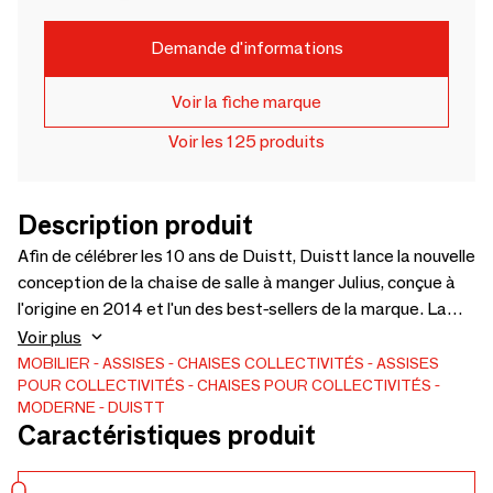
Demande d'informations
Voir la fiche marque
Voir les 125 produits
Description produit
Afin de célébrer les 10 ans de Duistt, Duistt lance la nouvelle
conception de la chaise de salle à manger Julius, conçue à
l'origine en 2014 et l'un des best-sellers de la marque. La
chaise Julius 10y est fabriquée dans une nouvelle structure
Voir plus
conceptuelle en bois Mutenye qui continue d'explorer
MOBILIER
ASSISES
CHAISES
COLLECTIVITÉS
ASSISES
POUR COLLECTIVITÉS
CHAISES POUR COLLECTIVITÉS
l'utilisation de lignes épurées et silhouette distincte de la
MODERNE
DUISTT
collection Julius. La forme, le contraste et l'attrait visuel
Caractéristiques produit
rendent cette pièce de design faite à la main agréable et
raffinée. Tailles et matériaux personnalisés disponibles.