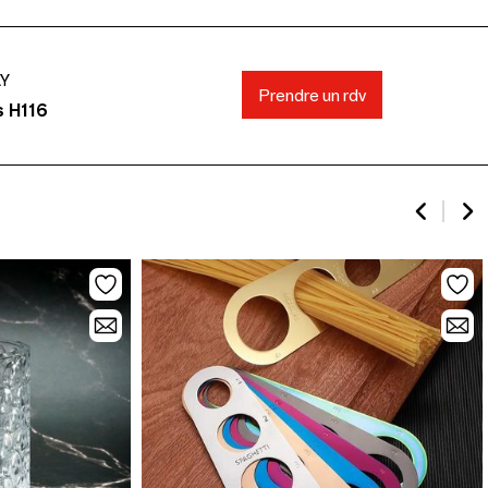
AY
Prendre un rdv
s H116