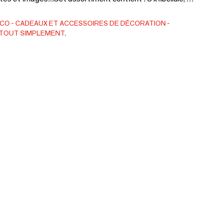
 x fleur, 3 x oiseau, 3 x papillon.
ÉCO
CADEAUX ET ACCESSOIRES DE DÉCORATION
TOUT SIMPLEMENT,