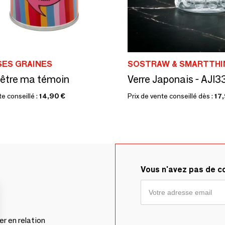
SES GRAINES
SOSTRAW & SMARTTHI
 être ma témoin
te conseillé :
14,90 €
Prix de vente conseillé dès :
17
Vous n'avez pas de 
er en relation