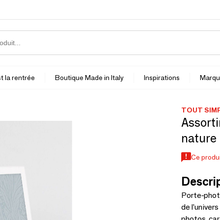
t la rentrée
Boutique Made in Italy
Inspirations
Marqu
TOUT SIM
Assorti
nature
Ce produi
Descrip
Porte-photo
de l'univer
photos, car