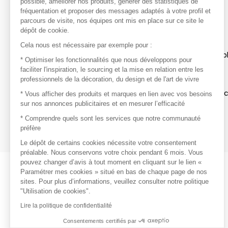
possible, améliorer nos produits, générer des statistiques de
avec vos marques préférées, créez-vous un compte.
fréquentation et proposer des messages adaptés à votre profil et
parcours de visite, nos équipes ont mis en place sur ce site le
dépôt de cookie.
Découvrir
Cela nous est nécessaire par exemple pour :
Les produits de milliers de fournisseurs à exp
* Optimiser les fonctionnalités que nous développons pour
faciliter l'inspiration, le sourcing et la mise en relation entre les
professionnels de la décoration, du design et de l'art de vivre
S'inspirer
Inspiration et sélections de produits tendan
* Vous afficher des produits et marques en lien avec vos besoins
sur nos annonces publicitaires et en mesurer l’efficacité
Contacter
* Comprendre quels sont les services que notre communauté
préfère
Prises de contact rapides et simplifiées
Le dépôt de certains cookies nécessite votre consentement
préalable. Nous conservons votre choix pendant 6 mois. Vous
pouvez changer d’avis à tout moment en cliquant sur le lien «
Paramétrer mes cookies » situé en bas de chaque page de nos
sites. Pour plus d’informations, veuillez consulter notre politique
"Utilisation de cookies".
Lire la politique de confidentialité
Consentements certifiés par