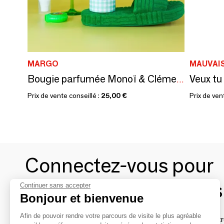
MARGO
MAUVAI
Veux tu
Bougie parfumée Monoï & Clémentine
Prix de vente conseillé :
25,00 €
Prix de ven
Connectez-vous pour
contacter les marques
Continuer sans accepter
Bonjour et bienvenue
Afin de pouvoir rendre votre parcours de visite le plus agréable
Afin de profiter au mieux de l'expérience MOM et de rentr