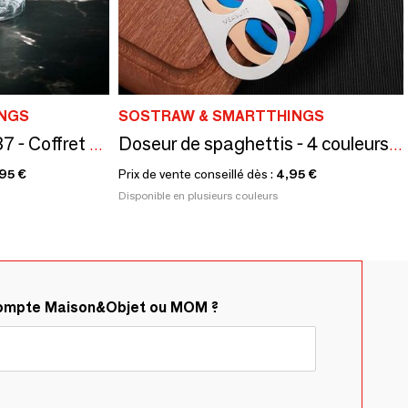
NGS
SOSTRAW & SMARTTHINGS
Verre Japonais - AJI337 - Coffret cadeau, dessous de verre et glaçons
Doseur de spaghettis - 4 couleurs disponibles
,95 €
Prix de vente conseillé dès :
4,95 €
Disponible en plusieurs couleurs
compte Maison&Objet ou MOM ?