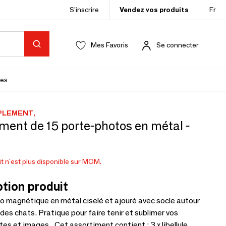
S’inscrire
Vendez vos produits
Fr
Mes Favoris
Se connecter
es
PLEMENT,
ment de 15 porte-photos en métal -
t n'est plus disponible sur MOM.
tion produit
 magnétique en métal ciselé et ajouré avec socle autour
s des chats. Pratique pour faire tenir et sublimer vos
tes et images...Cet assortiment contient : 3 x libellule, 3 x