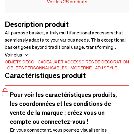
Voir les 28 produits
Description produit
All-purpose basket, a truly multifunctional accessory that
seamlessly adapts to your various needs. This exceptional
basket goes beyond traditional usage, transforming
effortlessly into a cachepot or even a champagne bucket.
Voir plus
Each product utilizes ADJ's multifunctional leather, which
OBJETS DÉCO
CADEAUX ET ACCESSOIRES DE DÉCORATION
OBJETS PERSONNALISABLES
MODERNE
ADJ STYLE
undergoes double-sided dyeing and a specialized anti-
Caractéristiques produit
vandal treatment, resulting in enhanced durability against
wear, scratches, and abrasions. Available in two sizes: S ∅
20 x H 12; M ∅ 20 x H 25
Pour voir les caractéristiques produits,
les coordonnées et les conditions de
vente de la marque : créez vous un
compte ou connectez-vous !
En vous connectant, vous pourrez visualiser les