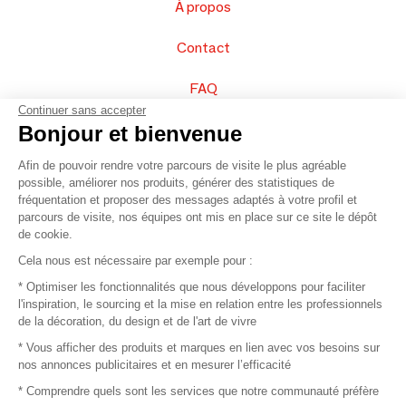
À propos
Contact
FAQ
Continuer sans accepter
Vendez vos produits
Bonjour et bienvenue
Afin de pouvoir rendre votre parcours de visite le plus agréable
Plan du site
possible, améliorer nos produits, générer des statistiques de
fréquentation et proposer des messages adaptés à votre profil et
parcours de visite, nos équipes ont mis en place sur ce site le dépôt
de cookie.
© 2016 –
Organisation SAFI
Cela nous est nécessaire par exemple pour :
* Optimiser les fonctionnalités que nous développons pour faciliter
Recrutement
l'inspiration, le sourcing et la mise en relation entre les professionnels
de la décoration, du design et de l'art de vivre
Presse
* Vous afficher des produits et marques en lien avec vos besoins sur
nos annonces publicitaires et en mesurer l’efficacité
Devenir partenaire
* Comprendre quels sont les services que notre communauté préfère