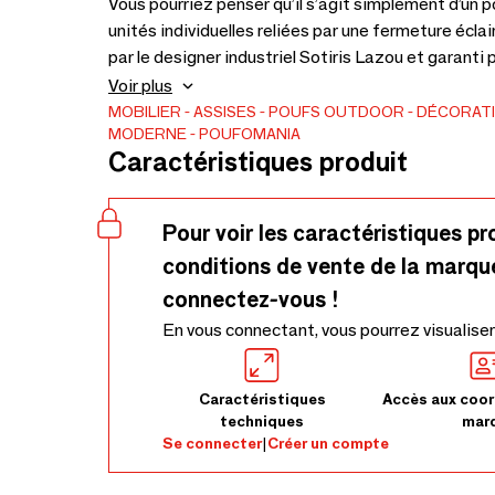
Vous pourriez penser qu’il s’agit simplement d’un 
unités individuelles reliées par une fermeture écla
par le designer industriel Sotiris Lazou et garanti p
la plage. Rempli de billes de polystyrène expansé, 
Voir plus
facilement la couverture extérieure pour le lavage
MOBILIER
ASSISES
POUFS
OUTDOOR
DÉCORATI
MODERNE
POUFOMANIA
tissus.
Caractéristiques produit
Pour voir les caractéristiques pr
conditions de vente de la marqu
connectez-vous !
En vous connectant, vous pourrez visualiser
Caractéristiques
Accès aux coor
techniques
mar
Se connecter
|
Créer un compte