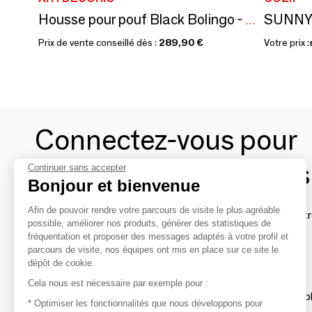
Housse pour pouf Black Bolingo - Design by BRASS
Prix de vente conseillé dès :
289,90 €
Votre prix :
Connectez-vous pour
contacter les marques
Continuer sans accepter
Bonjour et bienvenue
Afin de pouvoir rendre votre parcours de visite le plus agréable
Afin de profiter au mieux de l'expérience MOM et de rentr
possible, améliorer nos produits, générer des statistiques de
avec vos marques préférées, créez-vous un compte.
fréquentation et proposer des messages adaptés à votre profil et
parcours de visite, nos équipes ont mis en place sur ce site le
dépôt de cookie.
Découvrir
Cela nous est nécessaire par exemple pour :
Les produits de milliers de fournisseurs à exp
* Optimiser les fonctionnalités que nous développons pour