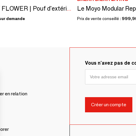
Le Moyo Modular Rep
SUNNY FLOWER | Pouf d'extérieur | 80 x h30 cm
sur demande
Prix de vente conseillé :
999,9
Vous n'avez pas de 
er en relation
lorer