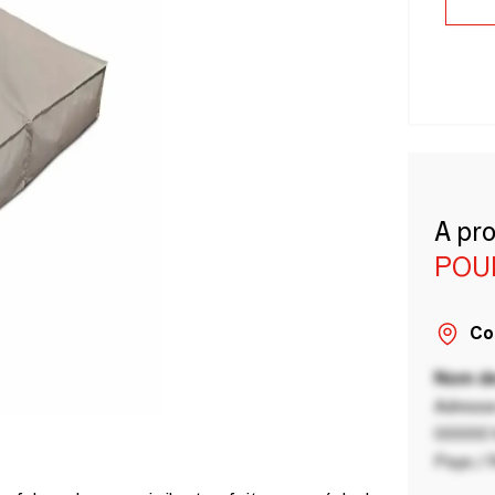
A pr
POU
Co
Nom de
Adresse
00000 V
Pays / 