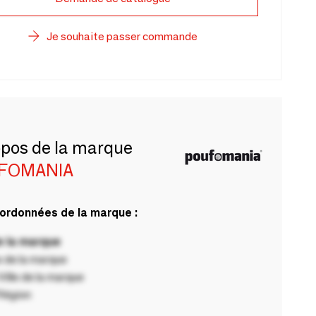
Je souhaite passer commande
opos de la marque
FOMANIA
ordonnées de la marque :
 la marque
 de la marque
ille de la marque
Région