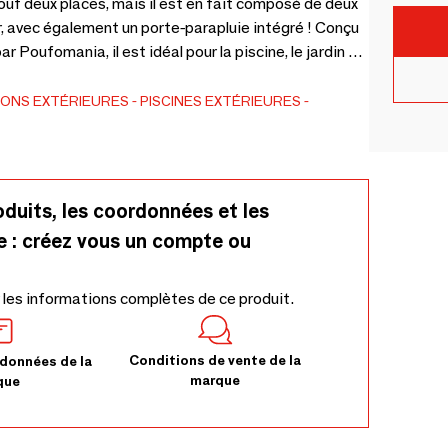
pouf deux places, mais il est en fait composé de deux
ir, avec également un porte-parapluie intégré ! Conçu
ar Poufomania, il est idéal pour la piscine, le jardin ou
il dispose d’une double housse permettant de retirer
. Disponible dans une large gamme de couleurs et de
ONS EXTÉRIEURES
PISCINES EXTÉRIEURES
oduits, les coordonnées et les
e : créez vous un compte ou
 les informations complètes de ce produit.
Conditions de vente de la
données de la
marque
que