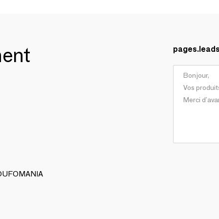
ment
pages.lead
 POUFOMANIA