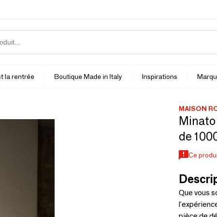
t la rentrée
Boutique Made in Italy
Inspirations
Marqu
MAISON RO
Minato 
de 1000
Ce produi
Descrip
Que vous so
l'expérienc
pièce de d