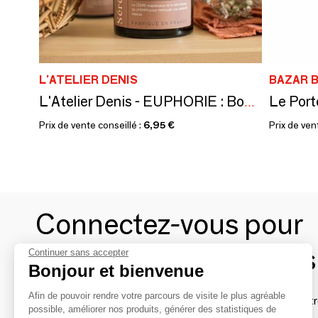
L'ATELIER DENIS
BAZAR B
L'Atelier Denis - EUPHORIE : Bougie Parfumée cire 100% végétale 150g - 30H
Prix de vente conseillé :
6,95 €
Prix de ven
Connectez-vous pour
contacter les marques
Continuer sans accepter
Bonjour et bienvenue
Afin de pouvoir rendre votre parcours de visite le plus agréable
Afin de profiter au mieux de l'expérience MOM et de rentr
possible, améliorer nos produits, générer des statistiques de