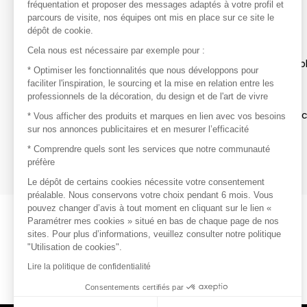
avec vos marques préférées, créez-vous un compte.
fréquentation et proposer des messages adaptés à votre profil et
parcours de visite, nos équipes ont mis en place sur ce site le
dépôt de cookie.
Découvrir
Cela nous est nécessaire par exemple pour :
Les produits de milliers de fournisseurs à exp
* Optimiser les fonctionnalités que nous développons pour
faciliter l'inspiration, le sourcing et la mise en relation entre les
professionnels de la décoration, du design et de l'art de vivre
S'inspirer
Inspiration et sélections de produits tendan
* Vous afficher des produits et marques en lien avec vos besoins
sur nos annonces publicitaires et en mesurer l’efficacité
Contacter
* Comprendre quels sont les services que notre communauté
préfère
Prises de contact rapides et simplifiées
Le dépôt de certains cookies nécessite votre consentement
préalable. Nous conservons votre choix pendant 6 mois. Vous
pouvez changer d’avis à tout moment en cliquant sur le lien «
Paramétrer mes cookies » situé en bas de chaque page de nos
sites. Pour plus d’informations, veuillez consulter notre politique
"Utilisation de cookies".
Lire la politique de confidentialité
Consentements certifiés par