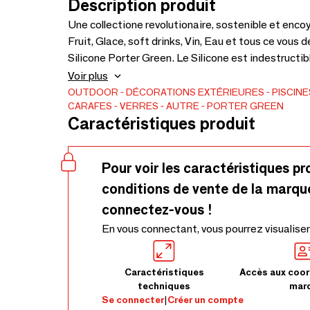
Description produit
Une collectione revolutionaire, sostenible et enc
Fruit, Glace, soft drinks, Vin, Eau et tous ce vous 
Silicone Porter Green. Le Silicone est indestructible, dure toute la vie, la longévité est la plus haute
forme de durabilité et de respect de notre environ
Voir plus
garantit zéro dégagement d'odeurs et de saveurs a
OUTDOOR
DÉCORATIONS EXTÉRIEURES
PISCIN
CARAFES
VERRES
AUTRE
PORTER GREEN
Caractéristiques produit
Pour voir les caractéristiques pr
conditions de vente de la marqu
connectez-vous !
En vous connectant, vous pourrez visualiser
Caractéristiques
Accès aux coor
techniques
mar
Se connecter
|
Créer un compte