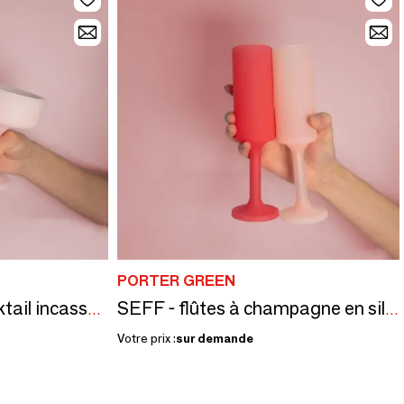
PORTER GREEN
MECC - coupes à cocktail incassables en silicone
SEFF - flûtes à champagne en silicone incassables
Votre prix :
sur demande