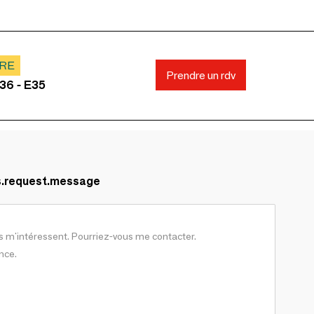
ARE
Prendre un rdv
36 - E35
s.request.message