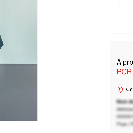
A pr
POR
Co
Nom de
Adresse
00000 V
Pays / 