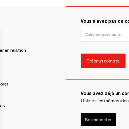
Vous n'avez pas de 
er en relation
lorer
Vous avez déjà un c
Utilisez les mêmes ide
ces
Se connecter