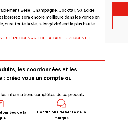
oyablement Belle! Champagne, Cocktail, Salad de
desidererez sera encore meilleure dans les verres en
nement. La très haute qualité de notre silicone
ussi bien sur les boissons froides que froides.
ES EXTÉRIEURES
ART DE LA TABLE
VERRES ET
oduits, les coordonnées et les
e : créez vous un compte ou
 les informations complètes de ce produit.
Conditions de vente de la
données de la
marque
que