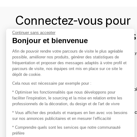
Connectez-vous pour
contacter les marques
Continuer sans accepter
Bonjour et bienvenue
Afin de pouvoir rendre votre parcours de visite le plus agréable
Afin de profiter au mieux de l'expérience MOM et de rentr
possible, améliorer nos produits, générer des statistiques de
avec vos marques préférées, créez-vous un compte.
fréquentation et proposer des messages adaptés à votre profil et
parcours de visite, nos équipes ont mis en place sur ce site le
dépôt de cookie.
Découvrir
Cela nous est nécessaire par exemple pour :
Les produits de milliers de fournisseurs à exp
* Optimiser les fonctionnalités que nous développons pour
faciliter l'inspiration, le sourcing et la mise en relation entre les
professionnels de la décoration, du design et de l'art de vivre
S'inspirer
Inspiration et sélections de produits tendan
* Vous afficher des produits et marques en lien avec vos besoins
sur nos annonces publicitaires et en mesurer l’efficacité
Contacter
* Comprendre quels sont les services que notre communauté
préfère
Prises de contact rapides et simplifiées