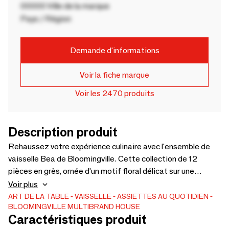
00000 Ville de la marque
Pays / Région
Demande d'informations
Voir la fiche marque
Voir les 2470 produits
Description produit
Rehaussez votre expérience culinaire avec l'ensemble de
vaisselle Bea de Bloomingville. Cette collection de 12
pièces en grès, ornée d'un motif floral délicat sur une
glaçure craquelée, allie élégance et fonctionnalité. Fabriqué
Voir plus
à la main pour un charme unique, chaque pièce est un chef-
ART DE LA TABLE
VAISSELLE
ASSIETTES AU QUOTIDIEN
BLOOMINGVILLE MULTIBRAND HOUSE
d'œuvre unique. Les couleurs naturelles se fondent
Caractéristiques produit
harmonieusement dans n'importe quel décor, rehaussant