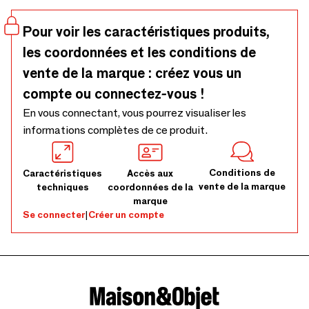
votre table d'une beauté intemporelle. Compatible lave-
vaisselle. Pack de 12. 4x Bol D11xH6,5 / 4x Assiette D22 /
Pour voir les caractéristiques produits,
4x Assiette D27,5 cm. - B:D11xH6,5/P:D22/P:D27,5 cm,
les coordonnées et les conditions de
Set of 4x3 Items
vente de la marque : créez vous un
compte ou connectez-vous !
En vous connectant, vous pourrez visualiser les
informations complètes de ce produit.
Conditions de
Caractéristiques
Accès aux
vente de la marque
techniques
coordonnées de la
marque
Se connecter
|
Créer un compte