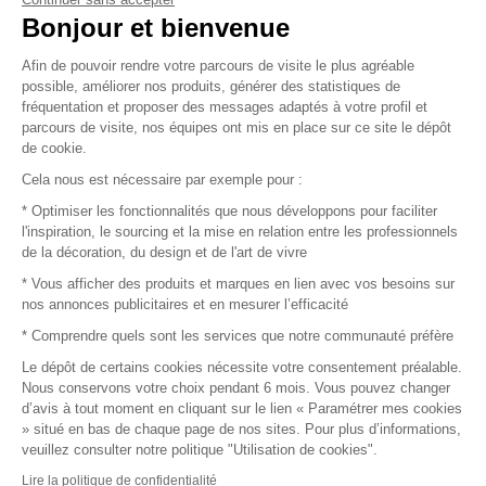
Vendez vos produits
Bonjour et bienvenue
Afin de pouvoir rendre votre parcours de visite le plus agréable
Plan du site
possible, améliorer nos produits, générer des statistiques de
fréquentation et proposer des messages adaptés à votre profil et
parcours de visite, nos équipes ont mis en place sur ce site le dépôt
de cookie.
© 2016 –
Organisation SAFI
Cela nous est nécessaire par exemple pour :
* Optimiser les fonctionnalités que nous développons pour faciliter
Recrutement
l'inspiration, le sourcing et la mise en relation entre les professionnels
de la décoration, du design et de l'art de vivre
Presse
* Vous afficher des produits et marques en lien avec vos besoins sur
nos annonces publicitaires et en mesurer l’efficacité
Devenir partenaire
* Comprendre quels sont les services que notre communauté préfère
Le dépôt de certains cookies nécessite votre consentement préalable.
Mentions légales
Nous conservons votre choix pendant 6 mois. Vous pouvez changer
d’avis à tout moment en cliquant sur le lien « Paramétrer mes cookies
Conditions commerciales
» situé en bas de chaque page de nos sites. Pour plus d’informations,
veuillez consulter notre politique "Utilisation de cookies".
Retours et remboursements
Lire la politique de confidentialité