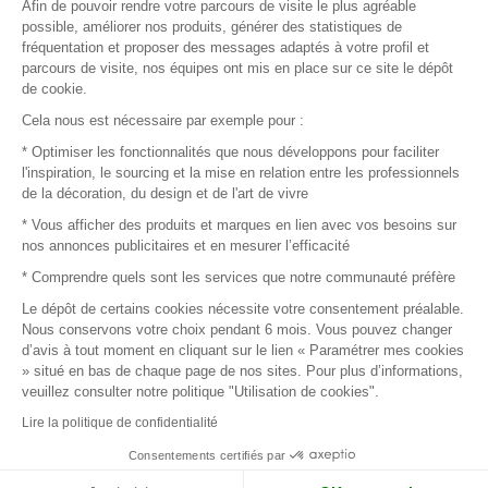
Afin de pouvoir rendre votre parcours de visite le plus agréable
Plan du site
possible, améliorer nos produits, générer des statistiques de
fréquentation et proposer des messages adaptés à votre profil et
parcours de visite, nos équipes ont mis en place sur ce site le dépôt
de cookie.
© 2016 –
Organisation SAFI
Cela nous est nécessaire par exemple pour :
* Optimiser les fonctionnalités que nous développons pour faciliter
Recrutement
l'inspiration, le sourcing et la mise en relation entre les professionnels
de la décoration, du design et de l'art de vivre
Presse
* Vous afficher des produits et marques en lien avec vos besoins sur
nos annonces publicitaires et en mesurer l’efficacité
Devenir partenaire
* Comprendre quels sont les services que notre communauté préfère
Le dépôt de certains cookies nécessite votre consentement préalable.
Mentions légales
Nous conservons votre choix pendant 6 mois. Vous pouvez changer
d’avis à tout moment en cliquant sur le lien « Paramétrer mes cookies
Conditions commerciales
» situé en bas de chaque page de nos sites. Pour plus d’informations,
veuillez consulter notre politique "Utilisation de cookies".
Retours et remboursements
Lire la politique de confidentialité
Piano Analytics
Consentements certifiés par