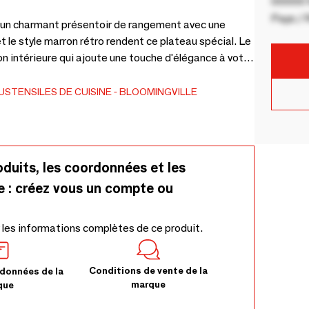
00000 V
Pays / 
 un charmant présentoir de rangement avec une
t le style marron rétro rendent ce plateau spécial. Le
on intérieure qui ajoute une touche d'élégance à votre
es herbes et les fleurs. - L49,5xH16xW35,5 cm
USTENSILES DE CUISINE
BLOOMINGVILLE
oduits, les coordonnées et les
e : créez vous un compte ou
 les informations complètes de ce produit.
Conditions de vente de la
données de la
marque
que