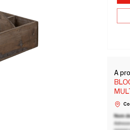
A pr
BLO
MUL
Co
Nom de
Adresse