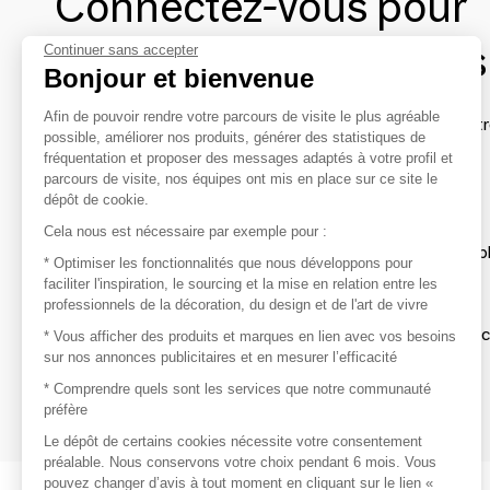
Connectez-vous pour
contacter les marques
Continuer sans accepter
Bonjour et bienvenue
Afin de pouvoir rendre votre parcours de visite le plus agréable
Afin de profiter au mieux de l'expérience MOM et de rentr
possible, améliorer nos produits, générer des statistiques de
avec vos marques préférées, créez-vous un compte.
fréquentation et proposer des messages adaptés à votre profil et
parcours de visite, nos équipes ont mis en place sur ce site le
dépôt de cookie.
Découvrir
Cela nous est nécessaire par exemple pour :
Les produits de milliers de fournisseurs à exp
* Optimiser les fonctionnalités que nous développons pour
faciliter l'inspiration, le sourcing et la mise en relation entre les
professionnels de la décoration, du design et de l'art de vivre
S'inspirer
Inspiration et sélections de produits tendan
* Vous afficher des produits et marques en lien avec vos besoins
sur nos annonces publicitaires et en mesurer l’efficacité
Contacter
* Comprendre quels sont les services que notre communauté
préfère
Prises de contact rapides et simplifiées
Le dépôt de certains cookies nécessite votre consentement
préalable. Nous conservons votre choix pendant 6 mois. Vous
pouvez changer d’avis à tout moment en cliquant sur le lien «