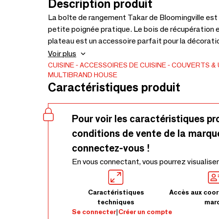
Description produit
La boîte de rangement Takar de Bloomingville est
petite poignée pratique. Le bois de récupération e
plateau est un accessoire parfait pour la décorati
salle de séjour. Ou utilisez-le à l’extérieur pour l
Voir plus
CUISINE
ACCESSOIRES DE CUISINE
COUVERTS & 
MULTIBRAND HOUSE
Caractéristiques produit
Pour voir les caractéristiques pr
conditions de vente de la marqu
connectez-vous !
En vous connectant, vous pourrez visualiser
Caractéristiques
Accès aux coor
techniques
mar
Se connecter
|
Créer un compte