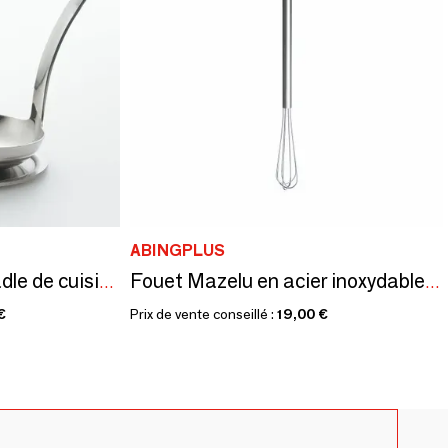
ABINGPLUS
Support louche Oki Ladle de cuisine en acier inoxydable / YOSHIKAWA
Fouet Mazelu en acier inoxydable - collection EAtoCO / YOSHIKAWA
€
Prix de vente conseillé :
19,00 €