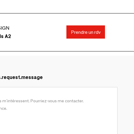
SIGN
Prendre un rdv
ds A2
s.request.message