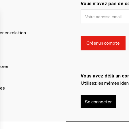
Vous n'avez pas de 
er en relation
lorer
Vous avez déjà un c
Utilisez les mêmes ide
ces
Se connecter