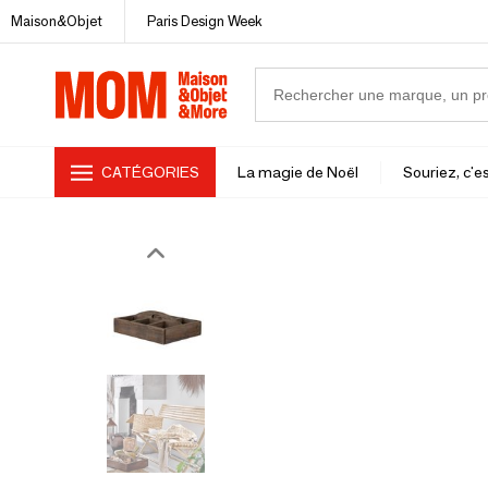
Maison&Objet
Paris Design Week
CATÉGORIES
La magie de Noël
Souriez, c'es